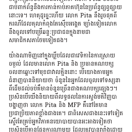
ជាប់ពាក់ព័ន្ធនឹងការកាន់កាប់ភាគហ៊ុននៃប្រព័ន្ធផ្សព្វផ្សាយ
នោះទេ។ ហេតុដូច្នេះហើយ លោក Pita នឹងរួចផុតពី
ករណីដែលតុលាកំពុងតែស៊ើបអង្កេត ម្យ៉ាងទៀតលោក
នឹងចូលទៅបម្រើឆន្ទៈប្រជាជនក្នុងនាមជា
សមាជិកសភាថែមទៀតផង។
យ៉ាងណាមិញនៅក្នុងឃ្លីបដែលជាវេទិកានៃការស្រាយ
ចម្ងល់ ដែលមានលោក Pita និង ប្រធានគណបក្ស
ចលនាឆ្ពោះទៅមុខជាវាលគ្មិននោះ បើយោងតាមអ្នក
ជំនាញបាននិយាយថា ចំនួននៃអ្នកដែលចូលទៅទស្សនា
ពីដើមដល់ចប់គឺមានចំនួនច្រើនជាងគណបក្សផ្សេងៗ។
ប្រសិនបើយើងនិយាយពីលទ្ធផលនៃការស្ទង់មតិវិញបា
បង្ហាញថា លោក Pita និង MFP គឺនៅតែមាន
ប្រជាប្រិយភាពខ្លាំងជាងគេ។ ជាពិសេសជាងនេះទៅទៀត
ស្ទើរតែគ្រប់អ្នកវិភាគនយោបាយបានអះអាងទៀតថា
ប្រសិនបើគ្មានផែនការណាមួយ ដែលត្រូវបានរារាំងដោយ