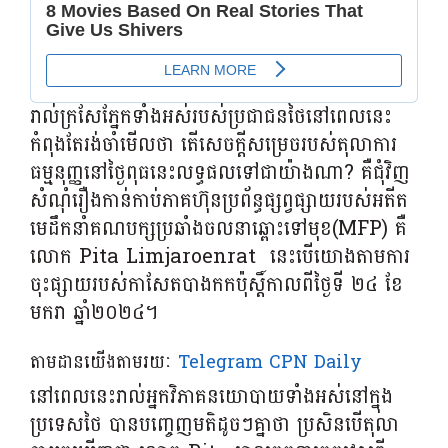
រាល់ក្រសែភ្នែកទាំងអស់របស់ប្រជាជនថៃនៅពេលនេះ
កំពុងតែរង់ចាំមើលថា តើសេចក្តីសម្រេចរបស់តុលាការ
ធម្មនុញ្ញនៅថ្ងៃពុធនេះលទ្ធផលទៅជាយ៉ាងណា? គឺជុំវិញ
សំណុំរឿងកាន់កាប់ភាគហ៊ុនប្រព័ន្ធផ្សព្វផ្សាយរបស់អតីត
មេដឹកនាំគណបក្សប្រឆាំងចលនាឆ្ពោះទៅមុខ(MFP) គឺ
លោក Pita Limjaroenrat នេះបើយោងតាមការ
ចុះផ្សាយរបស់កាសែតបាងកកប៉ុស្តិ៍កាលពីថ្ងៃទី ២៤ ខែ
មករា ឆ្នាំ២០២៤។
តាមដានយើងតាមរយៈ
Telegram CPN Daily
នៅពេលនេះរាល់អ្នកវិភាគនយោបាយទាំងអស់នៅក្នុង
ប្រទេសថៃ បានបញ្ចេញមតិដូចៗគ្នាថា ប្រសិនបើតុលា