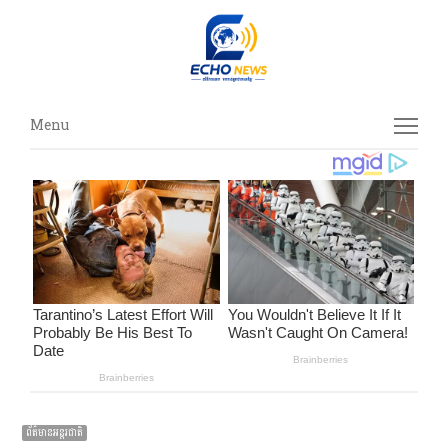
Menu
Menu
ព័ត៌មានអន្ដរជាតិ