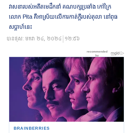
វាសនារបស់អតីតមេដឹកនាំ គណបក្សប្រឆាំង កៅក្រៃ
លោក Pita គឺអាស្រ័យលើការកាត់ក្តីរបស់តុលា នៅពុធ
សប្តាហ៍នេះ
បានផុស:
មករា ២៤, ២០២៤
១២:៥៦