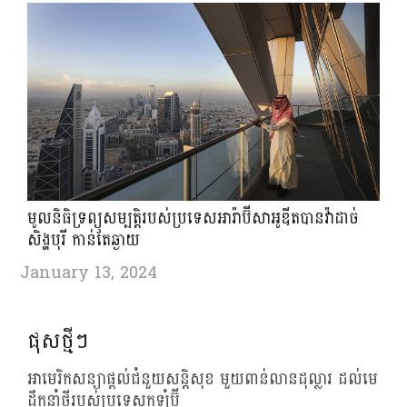
មូលនិធិទ្រព្យសម្បត្តិរបស់ប្រទេសអារ៉ាប៊ីសាអូឌីតបានវ៉ាដាច់
សិង្ហបុរី កាន់តែឆ្ងាយ
January 13, 2024
ផុសថ្មីៗ
អាមេរិកសន្យាផ្តល់ជំនួយសន្តិសុខ មួយពាន់លានដុល្លារ ដល់មេ
ដឹកនាំថ្មីរបស់ប្រទេសកូឡុំប៊ី