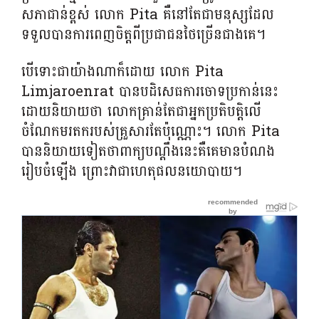
សភាជាន់ខ្ពស់ លោក Pita គឺនៅតែជាមនុស្សដែល
ទទួលបានការពេញចិត្តពីប្រជាជនថៃច្រើនជាងគេ។
បើទោះជាយ៉ាងណាក៏ដោយ លោក Pita
Limjaroenrat បានបដិសេធ​ការ​ចោទ​ប្រកាន់​នេះ
ដោយ​និយាយ​ថា លោក​គ្រាន់​តែ​ជា​អ្នក​ប្រតិបត្តិ​លើ​
ចំណែក​មរតក​របស់​គ្រួសារ​តែប៉ុណ្ណោះ។ លោក Pita
បាន​និយាយទៀត​ថា​ពាក្យ​បណ្តឹង​នេះគឺគេមានបំណង
រៀបចំឡើង ព្រោះវាជា​ហេតុផល​នយោបាយ។