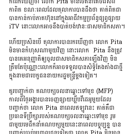
ការរកឃើញថា លោក Pita មានចេតនាគេចវេសពី
កាពិត ខណៈពេលដែលតុលាការបានដឹងថា គាត់ពិតជា
បានកាន់កាប់ភាគហ៊ុននៅក្នុងអាជីវកម្មប្រព័ន្ធផ្សព្វផ្សាយ
iTV នោះលោកអាចនឹងបាត់បង់ឋានៈជាសមាជិកសភា។
ហើយប្រសិនបើ តុលាការបានរកឃើញថា លោក Pita
មិនមានកំហុសណាមួយវិញ នោះលោក Pita នឹងត្រូវ
បានគេអនុញ្ញាតិឲ្យចូលជាសមាជិកសភាឡើងវិញ មិន
ត្រឹមតែប៉ុណ្ណោះលោកក៏អាចទទួលបានសិទ្ធិតែងតាំងជាថ្មី
ក្នុងនាមជាបេក្ខជននាយករដ្ឋមន្ត្រីម្តងទៀត។
គួរបញ្ជាក់ថា គណបក្សចលនាឆ្ពោះទៅមុខ (MFP)
កាលពីថ្ងៃអង្គារបានចេញផ្សាយឃ្លីបវីដេអូមួយដែល
បញ្ជាក់ថា លោក Pita នាពេលឥឡូវនេះ គាត់គឺជា
ប្រធានទីប្រឹក្សារបស់គណបក្សចលនាឆ្ពោះទៅមុខ រួម
ជាមួយមេដឹកនាំគណបក្សមួយនេះនាពេលបច្ចុប្បន្ន បាន
បញ្ជាក់ប្រាប់មហាលជនទៀតថា លោក Pita មិនមាន