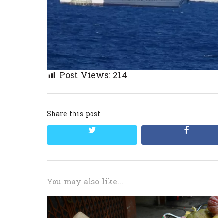
Post Views:
214
Share this post
twitter
facebo
You may also like...