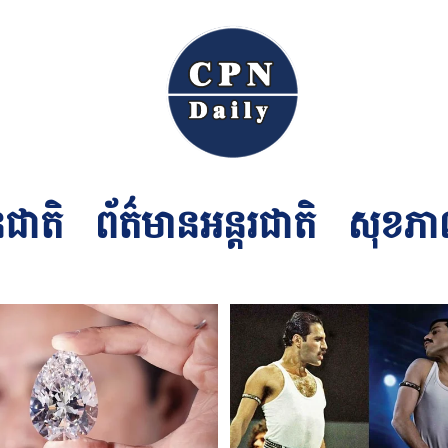
នជាតិ
ព័ត៌មានអន្ដរជាតិ
សុខភា