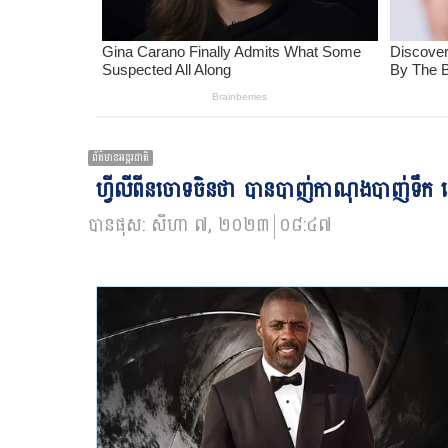
ព័ត៌មានអន្ដរជាតិ
ហ្វីលីពីន​ចោទ​ចិន​ថា បាន​បាញ់​កាណុង​បាញ់​ទឹក​ លើ
បានផុស:
សីហា ៧, ២០២៣
០៨:៤៧