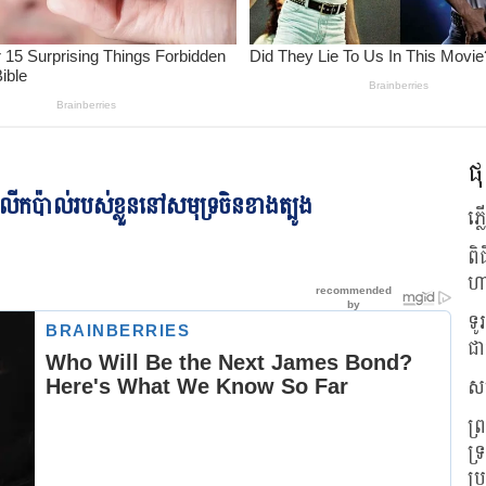
ផុ
​កប៉ាល់របស់ខ្លួន​នៅ​សមុទ្រ​ចិន​ខាង​ត្បូង
ភ្
ពិ
ហ
ទូ
ជា
សហ
ព្
ទ្
ប្