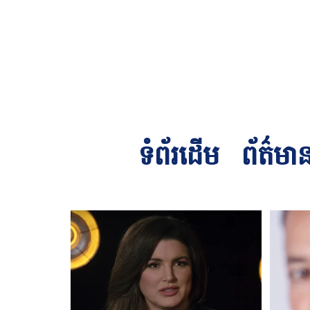
ទំព័រដើម
ព័ត៌មា