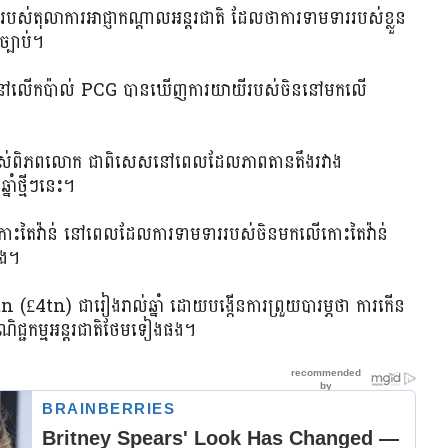
បស់តុលាការអាជ្ញាកណ្តាលអន្តរជាតិ ដែលថាការទាមទាររបស់ខ្លួន
ច្បាប់។
BBC នៅលើកប៉ាល់ PCG បានឃើញការយាយីរបស់ចិននៅមកលើ
ផុតរបស់ពិភពលោក ជាពិសេសនៅពេលដែលភាពតានតឹងរវាង
ាំថ្មីៗនេះ។
ពារកោះតៃវ៉ាន់ នៅពេលដែលការទាមទាររបស់ចិនមកលើកោះតៃវ៉ាន់
ឹង។
 $5tn (£4tn) ជារៀងរាល់ឆ្នាំ ដោយបង្កើនការព្រួយបារម្ភថា ការកើន
ណិជ្ជកម្មអន្តរជាតិថែមទៀងផង។