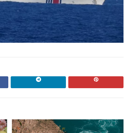
ok
Telegram
pinterest