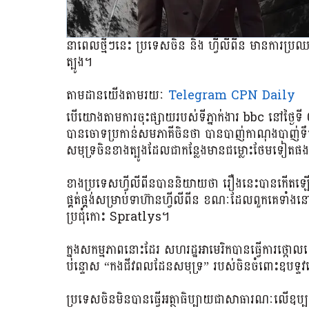
នាពេលថ្មីៗនេះ ប្រទេសចិន និង ហ្វីលីពីន មាន​ការ​ប្
ត្បូង។
តាមដានយើងតាមរយៈ
Telegram CPN Daily
បើយោងតាមការចុះផ្សាយរបស់ទីភ្នាក់ងារ bbc នៅថ្ងៃទី 07
បានចោទប្រកាន់សមភាគីចិនថា បានបាញ់កាណុងបាញ់ទឹកទៅល
សមុទ្រចិនខាងត្បូងដែលជាកន្លែងមានជម្លោះថែមទៀតផ
ខាងប្រទេសហ្វីលីពីនបាននិយាយថា រឿងនេះបានកើតឡើង
ផ្គត់ផ្គង់សម្រាប់ទាហ៊ានហ្វីលីពីន ខណៈដែលពួកគេ
ប្រជុំកោះ Spratlys។
ក្នុងសកម្មភាពនោះដែរ សហរដ្ឋអាមេរិកបានធ្វើការថ្កោល
បន្ទោស “កងជីវពលដែនសមុទ្រ” របស់ចិនចំពោះឧបទ្ទ
ប្រទេស​ចិន​មិន​បាន​ធ្វើ​អត្ថាធិប្បាយ​ជា​សាធារណៈ​លើ​ឧប