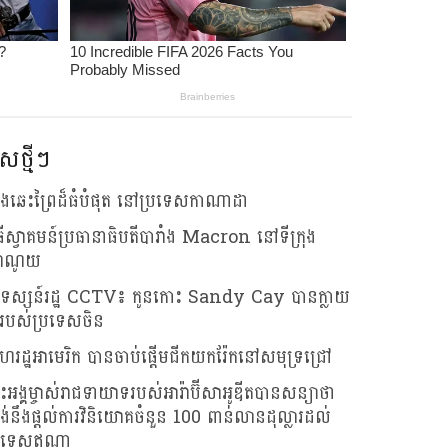
សថ្មីៗ
លើងឆេះព្រៃដ៏ធំបំផុត នៅប្រទេសកាណាដា
ធីស្វាគមន៍ប្រធានាធិបតីបារាំង Macron នៅទីក្រុង
ាណូយ
រទស្សន៍រដ្ឋ CCTV៖ កូនកោះ Sandy Cay បានក្លាយ
របស់ប្រទេសចិន
រដ្ឋអាមេរិក បានចាប់ផ្តើមជីកយករ៉ែកនៅសមុទ្រជ្រៅ
រះអង្គម្ចាស់រាជទាយាទរបស់អារ៉ាប៊ីសាអូឌីតបានសន្យាថា
រង់នឹងផ្តល់ការវិនិយោគចំនួន 100 ពាន់លានដុល្លារដល់
រទេសឥណ្ឌា