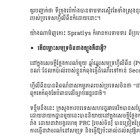
គួរបញ្ជាក់ថា ទីក្រុងប៉េកាំងបានទាមទារស្ទើរតែទាំងស្រុ
របស់ប្រទេសហ្វីលីពីនក៏ដោយនោះ។
យ៉ាងណាមិញកោះ Spratlys ក៏មានការទាមទារ ពីប្រទ
តើជម្លោះសមុទ្រចិនខាងត្បូងគឺជាអ្វី?
នៅក្នុងសេចក្តីថ្លែងការណ៍មួយ ឆ្មាំឆ្នេរសមុទ្រហ្វីល
ខណៈដែលកប៉ាល់របស់ខ្លួនកំពុងធ្វើដំណើរទៅកាន់ 
ហ្វីលីពីនបានពិពណ៌នាសកម្មភាពរបស់ប្រទេសចិនថា “ជ
ពួកគេកំពុងតែបំពានលើច្បាប់អន្តរជាតិ។
ទន្ទឹមនឹងនេះ ក្រសួងការបរទេសសហរដ្ឋអាមេរិកបានសម្តែងក
ដោយនាយកដ្ឋានមួយនេះបាននិយាយនៅក្នុងសេចក្តីថ្លែងក
រាំង ដោយនាវាបង្ករហេតុ PRC [របស់ចិន] បានជ្រៀតជ្រែ
ការធ្វើនាវាចរណ៍នៅសមុទ្រ និងធ្វើឱ្យប៉ះពាល់ដល់សុវត្ថិ