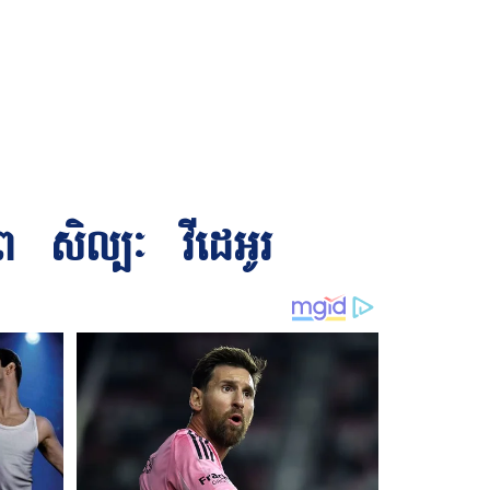
ព
សិល្បៈ
វីដេអូរ