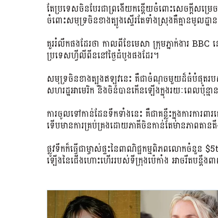
តែប្រទេសចិនបែរជាព្រងើយកន្តើយចំពោះសេចក្តីសម្រេចរ
ចំពោះសមុទ្រចិនខាងត្បូងស្ទើរតែទាំងស្រុងគឺគ្មានមូលដ្ឋាន
គួររំលឹកផងដែរថា កាលពីខែមេសា ក្រុមភ្នាក់ងារ 
ប្រទេសហ្វីលីពីននៅថ្ងៃដំបូងផងដែរ។
សមុទ្រចិនខាងត្បូងឥឡូវនេះ គឺជាចំណុចមួយដ៏ធំបំ
សហរដ្ឋអាមេរិក និងចិនបានកើនឡើងក្នុងរយៈពេលប៉ុន្មានឆ្ន
ការចូលទៅកាន់ដែនទឹកទាំងនេះ គឺជាគន្លឹះក្នុងការការ
ទើបមានការគ្រប់គ្រងដោយភាគីចិនកាន់តែមានភាពតានត
ផ្លូវទឹកក៏ធ្វើជាម្ចាស់ផ្ទះនៃពាណិជ្ជកម្មពិភពលោកចំនួន
ឡើងនៃជើងហោះហើររបស់ទីក្រុងប៉េកាំង អាចរឹតបន្តឹងពា