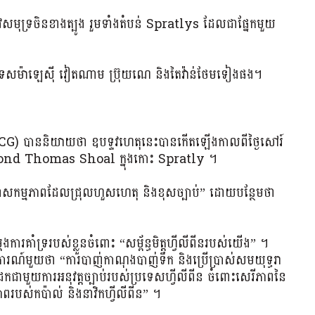
ងនូវសមុទ្រចិនខាងត្បូង រួមទាំងតំបន់ Spratlys ដែលជាផ្នែកមួយ
េសម៉ាឡេស៊ី វៀតណាម ប្រ៊ុយណេ និងតៃវ៉ាន់ថែមទៀងផង។
ីពីន (PCG) បាននិយាយថា ឧបទ្ទវហេតុនេះបានកើតឡើងកាលពីថ្ងៃសៅរ៍
Second Thomas Shoal ក្នុងកោះ Spratly ។
ាសកម្មភាពដែលជ្រុលហួសហេតុ និងខុសច្បាប់” ដោយបន្ថែមថា
ារគាំទ្ររបស់ខ្លួនចំពោះ “សម្ព័ន្ធមិត្តហ្វីលីពីនរបស់យើង” ។
ារណ៍មួយថា “ការបាញ់កាណុងបាញ់ទឹក និងប្រើប្រាស់សមយុទ្ធរា
កជាមួយការអនុវត្តច្បាប់របស់ប្រទេសហ្វីលីពីន ចំពោះសេរីភាពនៃ
ភាពរបស់កប៉ាល់ និងនាវិកហ្វីលីពីន” ។