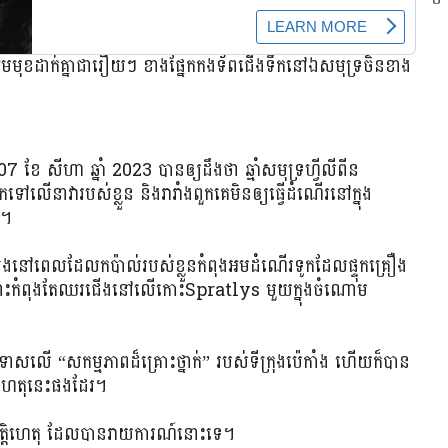
រឈមមុខ​ដាក់គ្នា​ជារឿយៗ ខាងផ្នែកកងទ័ពជើងទឹកនៅឯសមុទ្រចិនខាង
 ខែ សីហា ឆ្នាំ 2023 បានឲ្យដឹងថា ឆ្មាំសមុទ្រហ្វីលីពីន
ើនាវារបស់ខ្លួន និងរារាំងពួកគេមិនឲ្យធ្វើដំណើរនៅក្នុង
ង។
នៅពេលដែលកប៉ាល់របស់ខ្លួនកំពុងអមដំណើរទូកដែលផ្ទុកគ្រឿង
ទាំងនោះកំពុងតែឈរជើងនៅលើកោះSpratlys មួយក្នុងចំណោម
ទោសលើ “សកម្មភាពដ៏គ្រោះថ្នាក់” របស់ទីក្រុងប៉េកាំង ហើយក៏បាន
វហេតុនេះផងដែរ។
្បត្តិហេតុ​ ដែល​បាន​រាយការណ៍​នោះ​ទេ។