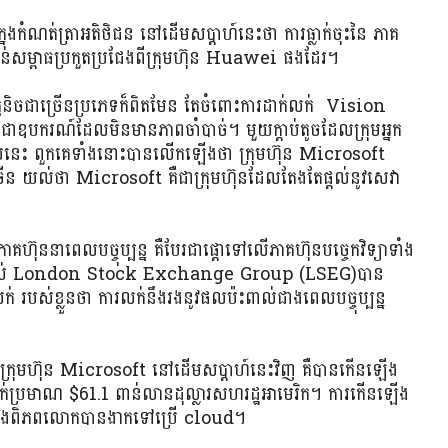
ងកំណត់ត្រាអតិថិជន នៅដើមសប្តាហ៍នេះថា ការធ្លាក់ចុះនៃ ភាគ
ម្ពាធប្រកួតប្រជែងពីក្រុមហ៊ុន Huawei ផងដែរ។
ូនិចជាច្រើនប្រភេទក៏ពិតមែន តែចំពោះការដាក់លក់ Vision
ជាឧបករណ៍ដែលមិនមានភាពចាំបាច់។ មួយក្តាប់តូចដែលក្រុមអ្នក
ពេលនេះ ពួកគេទាំងនោះបានលើកឡើងថា ក្រុមហ៊ុន Microsoft
ើន យល់ថា Microsoft គឺជាក្រុមហ៊ុនដែលតែងតែផ្តល់នូវសេវា
ហ៊ុននាពេលបច្ចុប្បន្ន គឺបែរជាផ្តោទៅលើភាគហ៊ុនបច្ចេកវិទ្យាទាំង
័យរបស់ London Stock Exchange Group (LSEG)បាន
់ របស់ខ្លួនថា ការលក់នឹងរងនូវផលប៉ះពាល់ជាងពេលបច្ចុប្បន្ន
រុមហ៊ុន Microsoft នៅដើមសប្តាហ៍នេះវិញ គឺបានកើនឡើង
ាក់ប្រមាណ $61.1 ពាន់លានដុល្លារសហរដ្ឋអាមេរិក។ ការកើនឡើង
ើននៅក្នុងពិភពលោកបានងាកទៅប្រើ cloud។