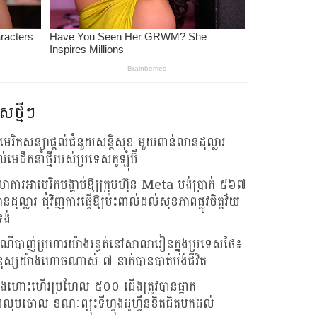
សថ្មីៗ
មេរិកសន្យាផ្តល់ជំនួយសន្តិសុខ មួយពាន់លានដុល្លារ
់មេដឹកនាំថ្មីរបស់ប្រទេសកូឡុំប៊ី
លាការអាមេរិកបង្គាប់ឱ្យក្រុមហ៊ុន Meta បង់ប្រាក់ ៥៦៧
នដុល្លារ ជុំវិញការធ្វើឱ្យប៉ះពាល់ដល់សុខភាពផ្លូវចិត្តវ័យ
ទង់
ណីបាញ់ប្រហារយ៉ាងរន្ធត់នៅសាលារៀនក្នុងប្រទេសថៃ៖
ុស្សយ៉ាងហោចណាស់ ៧ នាក់បានបាត់បង់ជីវិត
ងហោះហើរប្រហែល ៥០០ ជើងត្រូវបានផ្អាក
ងលុបចោល ខណៈព្យុះទីហ្វុងដូហ្វីនខិតជិតមកដល់