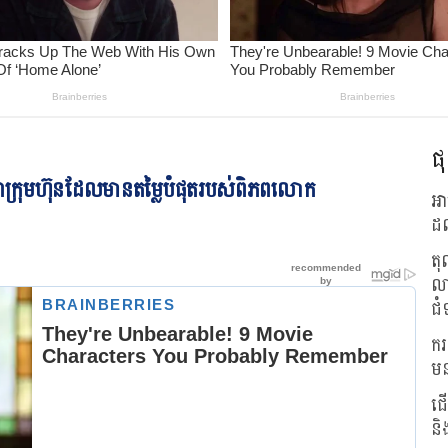
ផុ
ក្រុមហ៊ុនដែលមានតម្លៃបំផុតរបស់ពិភពលោក
អា
ដល
តុ
លា
ជំ
ករ
មន
ជើ
និ