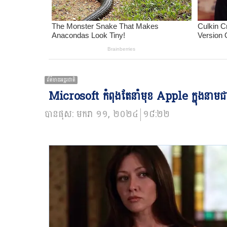
ព័ត៌មានអន្ដរជាតិ
Microsoft កំពុងតែនាំមុខ Apple ក្នុងនាមជា
បានផុស:
មករា ១១, ២០២៤
១៨:២២