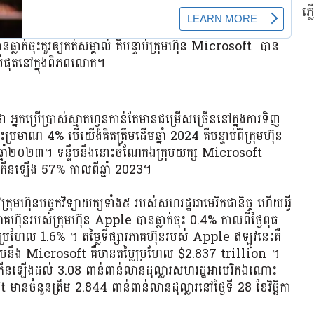
ភ្
ធ្លាក់ចុះគួរឲ្យកត់សម្គាល់ គឺបន្ទាប់ក្រុមហ៊ុន Microsoft បាន
េបំផុតនៅក្នុងពិភពលោក។
្នកប្រើប្រាស់ស្មាតហ្វូនកាន់តែមានជម្រើសច្រើននៅក្នុងការទិញ
ះប្រមាណ 4% បើយើងគិតត្រឹមដើមឆ្នាំ 2024 គឺបន្ទាប់ពីក្រុមហ៊ុន
នាំ២០២៣។ ទន្ទឹមនឹងនោះចំណែកឯក្រុមយក្ស Microsoft
កើនឡើង 57% កាលពីឆ្នាំ 2023។
ហ៊ុនបច្ចកវិទ្យាយក្សទាំង៥ របស់សហរដ្ឋអាមេរិកជានិច្ច ហើយអ្វី
ភាគហ៊ុនរបស់ក្រុមហ៊ុន Apple បានធ្លាក់ចុះ 0.4% កាលពីថ្ងៃពុធ
រហែល 1.6% ។ តម្លៃទីផ្សារភាគហ៊ុនរបស់ Apple ឥឡូវនេះគឺ
បនឹង Microsoft គឺមានតម្លៃប្រហែល $2.837 trillion ។
កើនឡើងដល់ 3.08 ពាន់ពាន់លានដុល្លារសហរដ្ឋអាមេរិកឯណោះ
ានចំនួនត្រឹម 2.844 ពាន់ពាន់លានដុល្លារនៅថ្ងៃទី 28 ខែវិច្ឆិកា