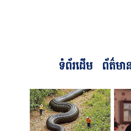
ទំព័រដើម
ព័ត៌មា