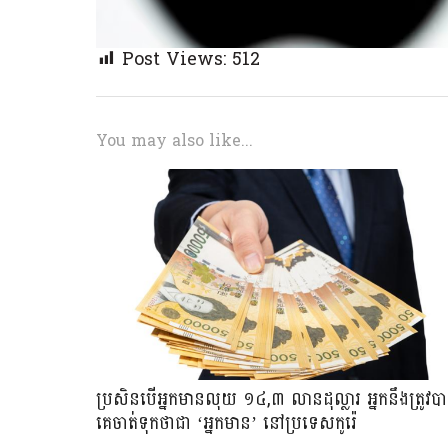
Post Views:
512
You may also like...
ប្រសិនបើអ្នកមានលុយ ១៤,៣ លានដុល្លារ អ្នកនឹងត្រូវប
គេចាត់ទុកថាជា ‘អ្នកមាន’ នៅប្រទេសកូរ៉េ