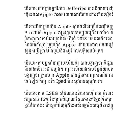
បើយោងតាមក្រុមអ្នកវិភាគ Jefferies បាននិយាយនៅក្នុ
ហ៊ុនរបស់Apple វាអាចដោយសារតែមានការកើនឡើងនៃស
បើទោះបីជាក្រុមហ៊ុន Apple បានផលិតគ្រឿងអេឡិចត្រ
Pro របស់ Apple វាត្រូវបានមនុស្សជាច្រើនយល់ថា វា
ជំនាញបានចាប់អារម្មណ៍តាំងពីឆ្នាំ 2018 មកទល់នឹង
កំពុងតែនាំមុខ ក្រុមហ៊ុន Apple ដោយមហាលជនជាច្រ
ឲ្យអ្នកប្រើប្រាស់ជាមួយនឹងតម្លដែលសក្តិសមបំផុត។
បើយោងតាមអ្នកជំនាញរបស់រ៉យទ័រ បានបង្ហាញថា ទីផ្សាភាគ
ពីរខាងលើនេះជាចម្បង។ ព្រោះបើយោងតាមទិន្នន
បង្ហាញថា ក្រុមហ៊ុន Apple បានផ្តល់ការព្យាករណ៍ការលក
ទៅទៀត ក៏ព្រោះតែ Ipad មិនសូវមានតម្រូវការ។
បើយោងតាម ​​LSEG ដដែលបាននិយាយទៀតថា ចំពោះក្
រហូតដល់ 16% នៃប្រាក់ចំណូល ដែលមានតម្លៃជាទឹកប្រ
ខ្ពស់បែបនេះ គឺបន្ទាប់ពីតម្រូវនៃអាជីវកម្មធំៗជាច្រ