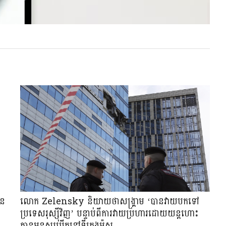
ាន
លោក Zelensky និយាយថាសង្រ្គាម ‘បានវាយបកទៅ
ប្រទេសរុស្ស៊ីវិញ’ បន្ទាប់ពីការវាយប្រហារដោយយន្តហោះ
គ្មានមនុស្សបើកនៅទីក្រុងម៉ូស្គូ