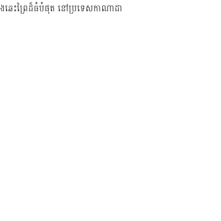
លើងឆេះព្រៃដ៏ធំបំផុត នៅប្រទេសកាណាដា