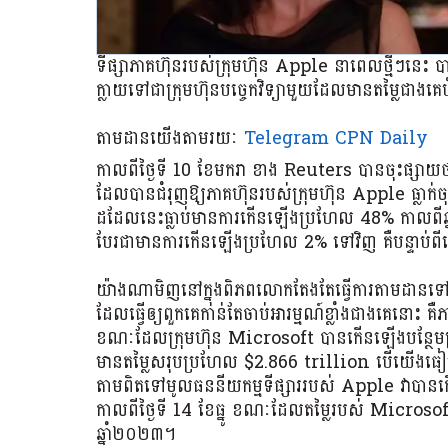
ទីផ្សាភាគហ៊ុនរបស់ក្រុមហ៊ុន Apple នាពេលថ្មីៗនេះ បាន
ក្លាយទៅជាក្រុមហ៊ុនបច្ចេកវិទ្យាមួយដែលមានតម្លៃជាងគ
តាមដានយើងតាមរយៈ
Telegram CPN Daily
កាលពីថ្ងៃទី 10 ខែមករា ខាង Reuters បានចុះផ្សាយថា អ
ដែលបានជំរុញឱ្យភាគហ៊ុនរបស់ក្រុមហ៊ុន Apple ធ្លាក់ចុ
ដដែលនេះធ្លាប់មានការកើនឡើងប្រហែល 48% កាលពីឆ្
បែរជាមានការកើនឡើងប្រហែល 2% ទៅវិញ គឺបន្ទាប់ពី
យ៉ាងណាមិញនៅក្នុងពិភពលោកតែងតែធ្វើការតាមដានទៅក្រុម
ដែលធ្វើឲ្យពួកគេកាន់តែចាប់អារម្មណ៍ខ្លាំងជាងគេនោះ គឺ
ខណៈដែលក្រុមហ៊ុន Microsoft បានកើនឡើងបន្ថែមប្
មានតម្លៃសរុបប្រហែល $2.866 trillion បើយើងធៀ
តាមពិតទៅមូលធននីយកម្មទីផ្សាររបស់ Apple វាបាន
កាលពីថ្ងៃទី 14 ខែធ្នូ ខណៈដែលតម្លៃរបស់ Microsoft ម
ឆ្នាំ២០២៣។