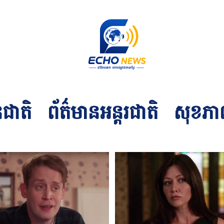
នជាតិ
ព័ត៌មានអន្ដរជាតិ
សុខភា