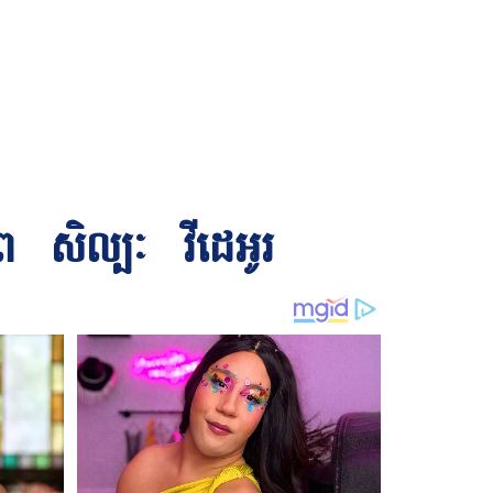
ព
សិល្បៈ
វីដេអូរ