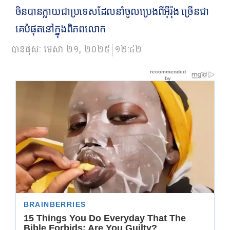
ចិនបានក្លាយជាប្រទេសដែលនាំចូលប្រេងពីអ៊ីរ៉ុង ច្រើនជា
គេបំផុតនៅក្នុងពិភពលោក
បានផុស:
មេសា ២១, ២០២៥
១២:៤២