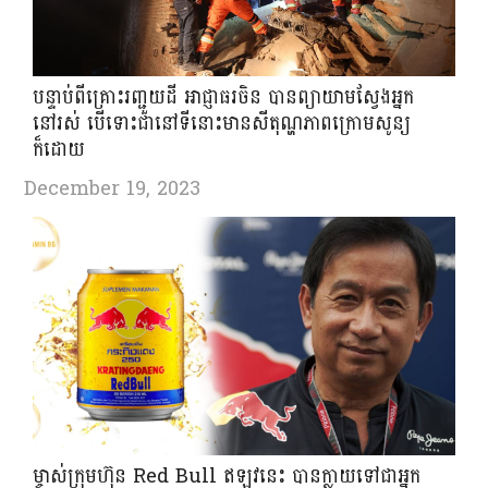
បន្ទាប់ពីគ្រោះរញ្ជួយដី អាជ្ញាធរចិន បានព្យាយាមស្វែងអ្នក
នៅរស់ បើទោះជានៅទីនោះមានសីតុណ្ហភាពក្រោមសូន្យ
ក៏ដោយ
December 19, 2023
ម្ចាស់ក្រុមហ៊ុន Red Bull ឥឡូវនេះ បានក្លាយទៅជាអ្នក