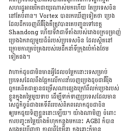
សហរដ្ឋអាមេរិកជាយូរណាស់មកហើយ តែប្រទេសចិន
នៅតែបំពាន។ Vortex បានរកឃើញទៀតថា ប្រេង
ដែលដឹកចេញពីអ៊ីរ៉ុងគឺត្រូវបានគេបញ្ជូនទៅខេត្ត
Shandong ហើយទីវាជាទីតាំងរបស់រោងចក្រចម្រាញ់
ប្រេងឯករាជ្យមួយដ៏ធំរបស់ប្រទេសចិន ដែលស្ថិតនៅ
ក្រោមការគ្រប់គ្រងរបស់មេដឹកនាំទីក្រុងប៉េកាំងថែម
ទៀតផង។
វាហាក់ដូចជាមិនមានអ្វីដែលចម្លែកនោះទេសម្រាប់
ប្រទេសដែលពឹងផ្អែកលើការនាំចេញប្រេងដូចជាអ៊ីរ៉ុង
ពួកគេពិតជាគ្មានជម្រើសណាផ្សេងក្រៅពីលក់ប្រេងរបស់
ខ្លួនក្នុងតម្លៃមួយទាប ដើម្បីទាក់ទាញប្រទេសដែលមាន
សេដ្ឋកិច្ចធំជាងគេទីពីររបស់ពិភពលោកដូចជាចិន
ឲ្យមកជួយទិញខ្លួននោះឡើយ។ យ៉ាងណាមិញ ចំពោះ
ការបញ្ចុះតម្លៃយ៉ាងគំហុកកន្លងមកនេះ AGBI ក៏បាន
សង្កេតឃើញថា កាលពីខែមីនា ក្នុងនោះក៏មាន