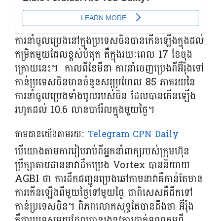
ការនាំចូលប្រេងនៅក្នុងប្រទេសចិនបានកើនឡើងក្នុងដល់
កម្រិតមួយដែលខ្ពស់បំផុត គឺក្នុងរយៈពេល 17 ខែចុង
ក្រោយនេះ។ ​ កាលពីខែមីនា ការនាំចេញប្រេងពីអ៊ីរ៉ុងទៅ
កាន់ប្រទេសចិនមានចំនួនសរុប្រហែល 85 ភាគរយនៃ
ការនាំចូលប្រេងទាំងមូលរបស់ចិន ដែលបានកើនឡើង
រហូតដល់ 10.6 លានបារ៉ែលក្នុងមួយថ្ងៃ។
តាមដានយើងតាមរយៈ
Telegram CPN Daily
បើយោងតាមការរៀបរាប់ពីអ្នកនាំពាក្យរបស់ក្រុមហ៊ុន
ប្រឹក្សាតាមដាននាវាដឹកប្រេង Vortex បាននិយាយ
AGBI ថា ការដឹកជញ្ជូនប្រេងឆៅតាមនាវាគឺកាន់តែមាន
ការកើនឡើងពីមួយថ្ងៃទៅមួយថ្ងៃ ជាពិសេសគឺដឹកទៅ
កាន់ប្រទេសចិន។ ពិភពលោកសុទ្ធតែបានដឹងថា អ៊ីរ៉ុង
គឺជាប្រទេសមួយដែលបានរងនូវការដាក់ទណ្ឌកម្មពី