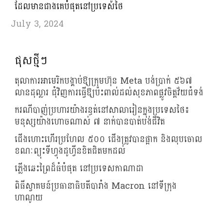
ដែលមានជាងគេបំផុតនៅប្រទេសថៃ
July 3, 2024
ផុសថ្មីៗ
តុលាការអាមេរិកបង្គាប់ឱ្យក្រុមហ៊ុន Meta បង់ប្រាក់ ៥៦៧
លានដុល្លារ ជុំវិញការធ្វើឱ្យប៉ះពាល់ដល់សុខភាពផ្លូវចិត្តវ័យជំទង់
ករណីបាញ់ប្រហារយ៉ាងរន្ធត់នៅសាលារៀនក្នុងប្រទេសថៃ៖
មនុស្សយ៉ាងហោចណាស់ ៧ នាក់បានបាត់បង់ជីវិត
ជើងហោះហើរប្រហែល ៥០០ ជើងត្រូវបានផ្អាក និងលុបចោល
ខណៈព្យុះទីហ្វុងដូហ្វីនខិតជិតមកដល់
ភ្លើងឆេះព្រៃដ៏ធំបំផុត នៅប្រទេសកាណាដា
ពិធីស្វាគមន៍ប្រធានាធិបតីបារាំង Macron នៅទីក្រុង
ហាណូយ