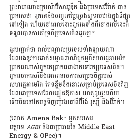
ព្រះរាជាណាចក្រអារ៉ាប៊ីសាអូឌីត និងប្រទេសអ៊ីរ៉ាក់ បាន
ប្រកាសថា ពួកគេនឹងបញ្ចុះតម្លៃប្រេងឲ្យទាបជាងក្នុងទីផ្សា
ទៅទៀត ហើយនៅពេលនោះពួកគេទាំងពីរខាងលើនេះក៏
ទទួលបានការគាំទ្រពីប្រទេសចិនដូចគ្នា។
គួរបញ្ជាក់ថា រាល់បណ្តាលប្រទេសទាំងឡាយណា
ដែលរងនូវការដាក់សម្ពាធពាណិជ្ជកម្មពីសហរដ្ឋអាមេរិក
ប្រាកដណាស់ពួកគេប្រាកដជាងាកទៅរកប្រទេសចិន។
ពួកលោកសេរីនឹងគោរពតាមការសម្រេចចិត្តរបស់
សហរដ្ឋអាមេរិក តែទន្ទឹមនឹងនោះសម្រាប់ប្រទេសចិនវិញ
ដែលជាប្រទេសដែលឆ្លៀតឪកាស ហេតុដូច្នេះហើយ
ទើបចិននៅតែបន្តទិញប្រេងឆៅពីអ៊ីរ៉ង់ រុស្ស៊ី និងអ៊ីរ៉ាក់។
(លោក Amena Bakr អ្នកសរសេរ
អត្ថបទ
និងជាប្រធាននៃ Middle East
AGBI
Energy & OPec)។