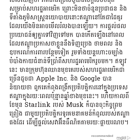
សម្រាប់សហរដ្ឋអាមេរិក ព្រោះមិនថាចំនួនប្រជាជន និង
ទីតាំងភូមិសាស្ត្រនយោបាយនោះឥណ្ឌានៅតែជាដៃគូរ
ដែលយើងមិនអាចមើលរំលងបានឡើយ។ ការផ្តល់ផល
ប្រយោជន៍ឲ្យគ្នាទៅវិញទៅមក បានកើតឡើងនៅពេល
ដែលឥណ្ឌាប្រកាសថាខ្លួននឹងទិញប្រេង ថាមពល និង
ឧបករណ៍ការពារបន្ថែមទៀត រួមទាំងយន្តហោះចម្បាំង
បំបាំងកាយជំនាន់ទីប្រាំពីសហរដ្ឋអាមេរិករួចមក។ ឥឡូវ
នេះ មានក្រុមហ៊ុនឈានមុខគេរបស់សហរដ្ឋអាមេរិកជា
ច្រើនដូចជា Apple Inc. និង Google បាន
និយាយថា ពួកគេកំពុងពង្រីកប្រតិបត្តិការនៅក្នុងប្រទេស
ឥណ្ឌាក្នុងរយៈពេលប៉ុន្មានឆ្នាំខាងមុខនេះ។ ហើយកាលពី
ខែមុន Starlink របស់ Musk ក៏បានចុះកិច្ចព្រម
ព្រៀង ជាមួយប្រតិបត្តិករទូរគមនាគមន៍កំពូលរបស់ឥណ្ឌា
ផងដែរ ដើម្បីផ្តល់សេវាអ៊ីនធឺណិតតាមរយៈផ្កាយរណប។