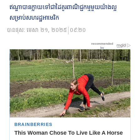
ឥណ្ឌាបានក្លាយទៅជាដៃគូរពាណិជ្ជកម្មមួយយ៉ាងល្អ
សម្រាប់សហរដ្ឋអាមេរិក
បានផុស:
មេសា ២១, ២០២៥
០៩:២០