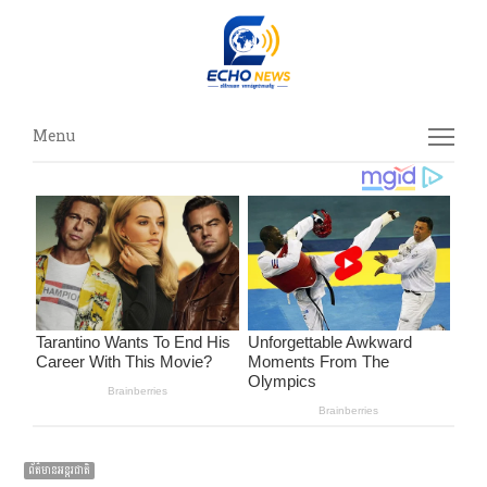
Menu
Menu
ព័ត៌មានអន្ដរជាតិ