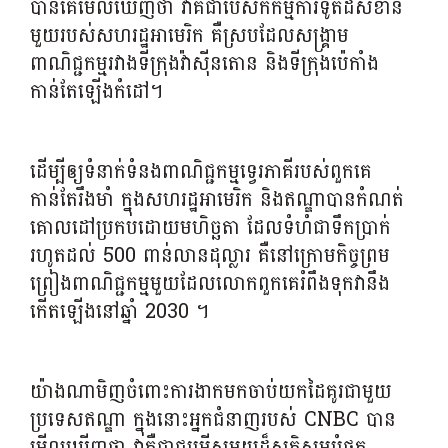
បានគេមើលឃើញថា វាគឺជាបេសកកម្មការទូតដ៏សំខាន់
មួយរបស់សហរដ្ឋអាមេរិក គឺស្របដែលសង្គ្រាម
ពាណិជ្ជកម្មរវាងទីក្រុងវ៉ាស៊ីនតោន និងទីក្រុងប៉េកាំង
កាន់តែឡើងកំដៅ។
ដើម្បីឲ្យទំនាក់ទំនងពាណិជ្ជកម្មទ្វេរភាគីរបស់ពួកគេ
កាន់តែរឹងមាំ ក្នុងសហរដ្ឋអាមេរិក និងឥណ្ឌាបានកំណត់
គោលដៅប្រកបដោយមហិច្ឆតា ដែលទំហំជាទឹកប្រាក់
រហូតដល់ 500 ពាន់លានដុល្លារ គឺនៅក្រោមកិច្ចព្រម
ព្រៀងពាណិជ្ជកម្មមួយដែលលោកពួកគេរំពឹងទុកវានឹង
កើតឡើងនៅឆ្នាំ 2030 ។
យ៉ាងណាមិញចំពោះការងាកមកចាប់យកដៃគូរជាមួយ
ប្រទេសឥណ្ឌា ក្នុងនោះអ្នកជំនាញរបស់ CNBC បាន
មើលឃើញថា វាគឺជាជម្រើសមួយដ៏សក្តិសមបំផុត