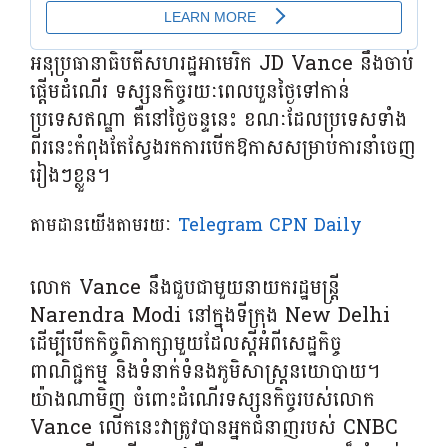
អនុប្រធានាធិបតីសហរដ្ឋអាមេរិក JD Vance នឹងចាប់
ផ្តើមដំណើរ ទស្សនកិច្ចរយៈពេលបួនថ្ងៃទៅកាន់
ប្រទេសឥណ្ឌា គឺនៅថ្ងៃចន្ទនេះ ខណៈដែលប្រទេសទាំង
ពីរនេះកំពុងតែស្វែងរកការបើកឱកាសសម្រាប់ការនាំចេញ
រៀងៗខ្លួន។
តាមដានយើងតាមរយៈ
Telegram CPN Daily
លោក Vance នឹងជួបជាមួយនាយករដ្ឋមន្ត្រី
Narendra Modi នៅក្នុងទីក្រុង New Delhi
ដើម្បីបើកកិច្ចពិភាក្សាមួយដែលស្តីអំពីសេដ្ឋកិច្ច
ពាណិជ្ជកម្ម និងទំនាក់ទំនងភូមិសាស្ត្រនយោបាយ។
យ៉ាងណាមិញ ចំពោះដំណើរទស្សនកិច្ចរបស់លោក
Vance លើកនេះវាត្រូវបានអ្នកជំនាញរបស់ CNBC