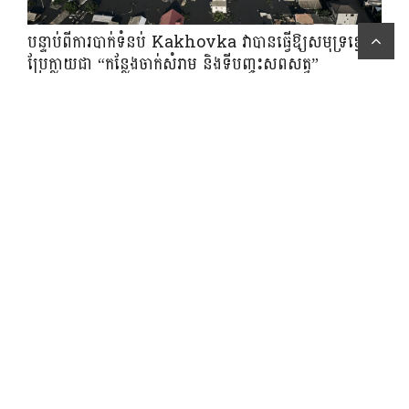
scr
បន្ទាប់ពីការបាក់ទំនប់ Kakhovka វាបានធ្វើឱ្យសមុទ្រខ្មៅ
ប្រែក្លាយជា “កន្លែងចាក់សំរាម និងទីបញ្ចុះសពសត្វ”
June 11, 2023
សហរដ្ឋអាមេរិក បានការអនុម័តលើការលក់ មីស៊ីលរយៈចម្ងាយ
ឆ្ងាយ ទៅឲ្យប្រទេសជប៉ុន
November 18, 2023