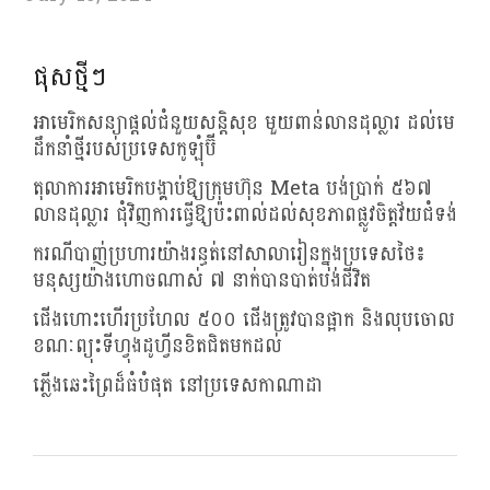
ផុសថ្មីៗ
អាមេរិកសន្យាផ្តល់ជំនួយសន្តិសុខ មួយពាន់លានដុល្លារ ដល់មេ
ដឹកនាំថ្មីរបស់ប្រទេសកូឡុំប៊ី
តុលាការអាមេរិកបង្គាប់ឱ្យក្រុមហ៊ុន Meta បង់ប្រាក់ ៥៦៧
លានដុល្លារ ជុំវិញការធ្វើឱ្យប៉ះពាល់ដល់សុខភាពផ្លូវចិត្តវ័យជំទង់
ករណីបាញ់ប្រហារយ៉ាងរន្ធត់នៅសាលារៀនក្នុងប្រទេសថៃ៖
មនុស្សយ៉ាងហោចណាស់ ៧ នាក់បានបាត់បង់ជីវិត
ជើងហោះហើរប្រហែល ៥០០ ជើងត្រូវបានផ្អាក និងលុបចោល
ខណៈព្យុះទីហ្វុងដូហ្វីនខិតជិតមកដល់
ភ្លើងឆេះព្រៃដ៏ធំបំផុត នៅប្រទេសកាណាដា