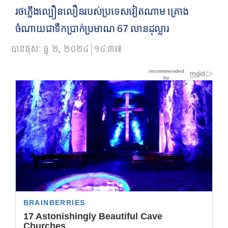
រថភ្លើង​ល្បឿន​លឿនរបស់ប្រទេសវៀតណាម គ្រោង
ចំណាយជាទឹកប្រាក់ប្រមាណ 67 លានដុល្លារ
បានផុស:
ធ្នូ ២, ២០២៤
១៤:៣៧