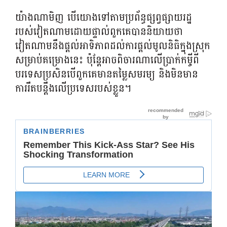
យ៉ាងណាមិញ បើយោងទៅតាមប្រព័ន្ធផ្សព្វផ្សាយរដ្ឋ
របស់វៀតណាមដោយផ្ទាល់ពួកគេបាននិយាយថា
វៀតណាមនឹងផ្តល់អាទិភាពដល់ការផ្តល់មូលនិធិក្នុងស្រុក
សម្រាប់គម្រោងនេះ ប៉ុន្តែអាចពិចារណាលើប្រាក់កម្ចីពី
បរទេសប្រសិនបើពួកគេមានតម្លៃសមរម្យ និងមិនមាន
ការរឹតបន្តឹងលើប្រទេសរបស់ខ្លួន។