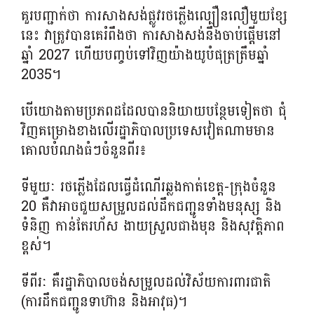
គួរបញ្ជាក់ថា ការសាងសង់ផ្លូវរថភ្លើងល្បឿនលឿមួយខ្សែ
នេះ វាត្រូវបានគេរំពឹងថា ការសាងសង់នឹងចាប់ផ្តើមនៅ
ឆ្នាំ 2027 ហើយបញ្ចប់ទៅវិញយ៉ាងយូបំផុត្រត្រឹមឆ្នាំ
2035។
បើយោងតាមប្រភពដដែលបាននិយាយបន្ថែមទៀតថា ជុំ
វិញគម្រោងខាងលើរដ្ឋាភិបាលប្រទេសវៀតណាមមាន
គោលបំណងធំៗចំនួនពីរ៖
ទីមួយៈ រថភ្លើងដែលធ្វើដំណើរឆ្លងកាត់ខេត្ត-ក្រុងចំនួន
20 គឺវាអាចជួយសម្រួលដល់ដឹកជញ្ជូនទាំងមនុស្ស និង
ទំនិញ កាន់តែរហ័ស ងាយស្រួលជាងមុន និងសុវត្តិភាព
ខ្ពស់។
ទីពីរៈ គឺរដ្ឋាភិបាលចង់សម្រួលដល់វិស័យការពារជាតិ
(ការដឹកជញ្ជូនទាហ៊ាន និងអាវុធ)។