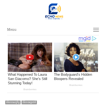
Menu
Menu
ព័ត៌មានសេដ្ឋកិច្ច
ព័ត៌មានអន្ដរជាតិ