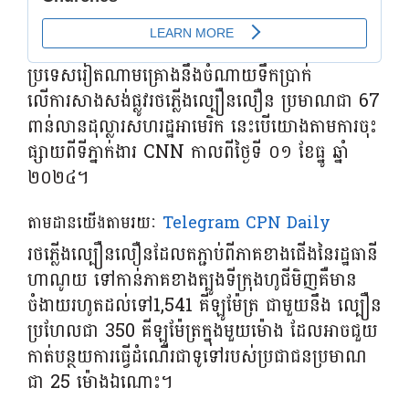
ប្រទេសរៀតណាមគ្រោងនឹងចំណាយទឹកប្រាក់
លើការសាងសង់ផ្លូវរថភ្លើងល្បឿនលឿន ប្រមាណជា 67
ពាន់លានដុល្លារសហរដ្ឋអាមេរិក នេះបើយោងតាមការចុះ
ផ្សាយពីទីភ្នាក់ងារ CNN កាលពីថ្ងៃទី ០១ ខែធ្នូ ឆ្នាំ
២០២៤។
តាមដានយើងតាមរយៈ
Telegram CPN Daily
រថភ្លើងល្បឿនលឿនដែលតភ្ជាប់ពីភាគខាងជើងនៃរដ្ឋធានី
ហាណូយ ទៅកាន់ភាគខាងត្បូងទីក្រុងហូជីមិញគឺមាន
ចំងាយរហូតដល់ទៅ1,541 គីឡូម៉ែត្រ ជាមួយនឹង ល្បឿន
ប្រហែលជា 350 គីឡូម៉ែត្រក្នុងមួយម៉ោង ដែលអាចជួយ
កាត់បន្ថយការធ្វើដំណើរជាទូទៅរបស់ប្រជាជនប្រមាណ
ជា 25 ម៉ោងឯណោះ។