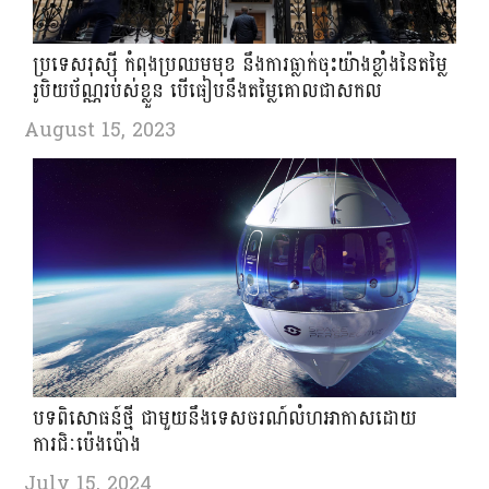
ប្រទេសរុស្ស៊ី កំពុង​ប្រឈមមុខ ​នឹង​ការ​ធ្លាក់​ចុះ​យ៉ាង​ខ្លាំង​នៃ​តម្លៃ​
រូបិយ​ប័ណ្ណរបស់ខ្លួន បើ​ធៀប​នឹង​តម្លៃ​គោល​ជាសកល
August 15, 2023
បទពិសោធន៍ថ្មី ជាមួយនឹងទេសចរណ៍លំហអាកាសដោយ
ការជិៈប៉េងប៉ោង
July 15, 2024