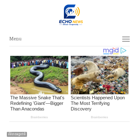
Menu
Menu
ព័ត៌មានអន្ដរជាតិ