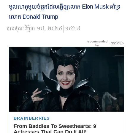
មូលហេតុមួយចំនួនដែលធ្វើឲ្យលោក Elon Musk គាំទ្រ
លោក Donald Trump
បានផុស:
វិច្ឆិកា ១៧, ២០២៤
១៤:២៩