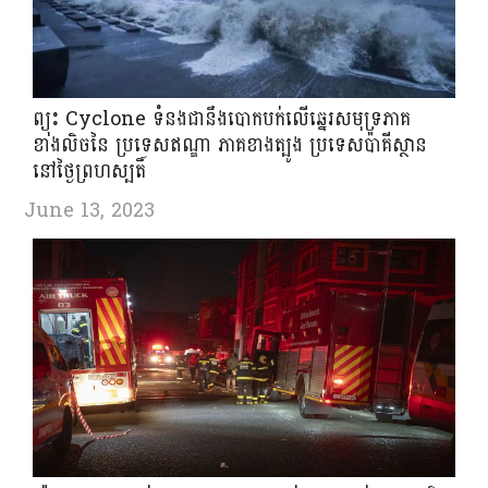
ព្យុះ Cyclone ទំនងជានឹងបោកបក់លើឆ្នេរសមុទ្រភាគ
ខាងលិចនៃ ប្រទេសឥណ្ឌា ភាគខាងត្បូង ប្រទេសប៉ាគីស្ថាន
នៅថ្ងៃព្រហស្បតិ៍
June 13, 2023