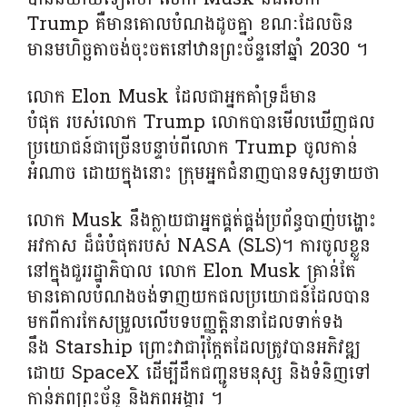
Trump គឺមានគោលបំណងដូចគ្នា ខណៈដែលចិន
មានមហិច្ឆតាចង់ចុះចតនៅឋានព្រះច័ន្ទនៅឆ្នាំ 2030 ។
លោក Elon Musk ដែលជាអ្នកគាំទ្រដ៏មាន
បំផុត របស់លោក Trump លោកបានមើលឃើញផល
ប្រយោជន៍ជាច្រើនបន្ទាប់ពីលោក Trump ចូលកាន់
អំណាច ដោយក្នុងនោះ ក្រុមអ្នកជំនាញបានទស្សទាយថា
លោក Musk នឹងក្លាយជាអ្នកផ្គត់ផ្គង់ប្រព័ន្ធបាញ់បង្ហោះ
អវកាស ដ៏ធំបំផុតរបស់ NASA (SLS)។ ការចូលខ្លួន
នៅក្នុងជួររដ្ឋាភិបាល លោក Elon Musk គ្រាន់តែ
មានគោលបំណងចង់ទាញយកផលប្រយោជន៍ដែលបាន
មកពីការកែសម្រួលលើបទបញ្ញត្តិនានាដែលទាក់ទង
នឹង Starship ព្រោះវាជារ៉ុក្កែតដែលត្រូវបានអភិវឌ្ឍ
ដោយ SpaceX ដើម្បីដឹកជញ្ជូនមនុស្ស និងទំនិញទៅ
កាន់ភពព្រះច័ន្ទ និងភពអង្គារ ។