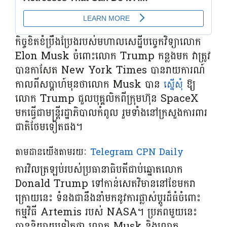
កិច្ចខិតខំប្រឹងប្រែងរបស់មហាលសេដ្ឋីបច្ចេកវិទ្យាលោក
Elon Musk ចំពោះលោក Trump កន្លងមក វាត្រូវ
បានកាសែត New York Times បានរាយការណ៍
កាលពីសប្តាហ៍មុនថាលោក Musk បាន
ឱ្យ
ស្នើសុំ
លោក Trump ជួលបុគ្គលិកពីក្រុមហ៊ុន SpaceX
មកធ្វើជាមន្ត្រីរដ្ឋាភិបាលកំពូល រួមទាំងនៅក្រសួងការពារ
ជាតិថែមទៀតផង។
តាមដានយើងតាមរយៈ
Telegram CPN Daily
ការវិលត្រឡប់របស់ប្រធានាធិបតីជាប់ឆ្នោតលោក
Donald Trump ទៅកាន់សេតវិមាននៅខែមករា
ក្រោយនេះ ទំនងជានឹងនាំមកនូវការផ្លាស់ប្តូរដ៏ធំចំពោះ
កម្មវិធី Artemis របស់ NASA។ ប្រភពមួយនេះ
បាននិយាយទៀតថា លោក Musk និងលោក