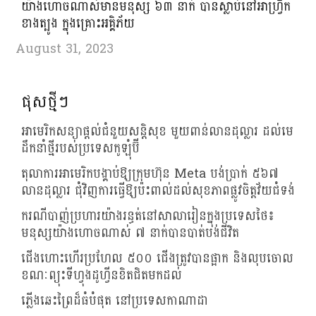
យ៉ាងហោច​ណាស់​មានមនុស្ស ​៦៣ ​នាក់ ​បាន​ស្លាប់​នៅ​អា​ហ្រ្វិ​ក​
ខាង​ត្បូង ​ក្នុង​គ្រោះ​អគ្គិភ័យ
August 31, 2023
ផុសថ្មីៗ
អាមេរិកសន្យាផ្តល់ជំនួយសន្តិសុខ មួយពាន់លានដុល្លារ ដល់មេ
ដឹកនាំថ្មីរបស់ប្រទេសកូឡុំប៊ី
តុលាការអាមេរិកបង្គាប់ឱ្យក្រុមហ៊ុន Meta បង់ប្រាក់ ៥៦៧
លានដុល្លារ ជុំវិញការធ្វើឱ្យប៉ះពាល់ដល់សុខភាពផ្លូវចិត្តវ័យជំទង់
ករណីបាញ់ប្រហារយ៉ាងរន្ធត់នៅសាលារៀនក្នុងប្រទេសថៃ៖
មនុស្សយ៉ាងហោចណាស់ ៧ នាក់បានបាត់បង់ជីវិត
ជើងហោះហើរប្រហែល ៥០០ ជើងត្រូវបានផ្អាក និងលុបចោល
ខណៈព្យុះទីហ្វុងដូហ្វីនខិតជិតមកដល់
ភ្លើងឆេះព្រៃដ៏ធំបំផុត នៅប្រទេសកាណាដា