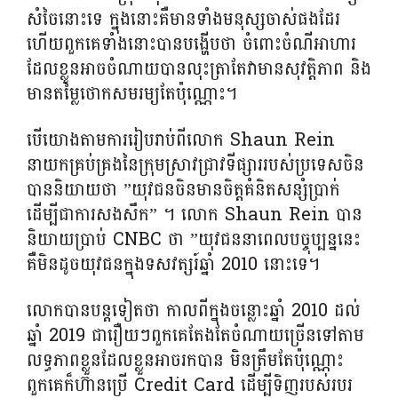
សំចៃនោះទេ ក្នុងនោះគឺមានទាំងមនុស្សចាស់ផងដែរ
ហើយពួកគេទាំងនោះបានបង្ហើបថា ចំពោះចំណីអាហារ
ដែលខ្លួនអាចចំណាយបានលុះត្រាតែវាមានសុវត្តិភាព និង
មានតម្លៃថោកសមរម្យតែប៉ុណ្ណោះ។
បើយោងតាមការរៀបរាប់ពីលោក Shaun Rein
នាយកគ្រប់គ្រងនៃក្រុមស្រាវជ្រាវទីផ្សាររបស់ប្រទេសចិន
បាននិយាយថា ”យុវជនចិនមានចិត្តគំនិតសន្សំប្រាក់
ដើម្បីជាការសងសឹក” ។ លោក Shaun Rein បាន
និយាយប្រាប់ CNBC ថា ”យុវជននាពេលបច្ចុប្បន្ននេះ
គឺមិនដូចយុវជនក្នុងទសវត្សរ៍ឆ្នាំ 2010 នោះទេ។
លោកបានបន្តទៀតថា កាលពីក្នុងចន្លោះឆ្នាំ 2010 ដល់
ឆ្នាំ 2019 ជារឿយៗពួកគេតែងតែចំណាយច្រើនទៅតាម
លទ្ធភាពខ្លួនដែលខ្លួនអាចរកបាន មិនត្រឹមតែប៉ុណ្ណោះ
ពួកគេក៏ហ៊ានប្រើ Credit Card ដើម្បីទិញរបស់របរ