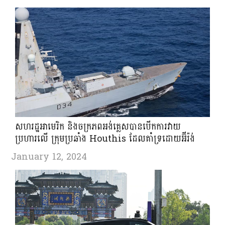
សហរដ្ឋ​អាមេរិក និង​ចក្រភព​អង់គ្លេសបានបើក​ការ​វាយ​
ប្រហារលើ ​ក្រុមប្រឆាំង Houthis ដែល​គាំទ្រ​ដោយ​អ៊ីរ៉ង់​
January 12, 2024