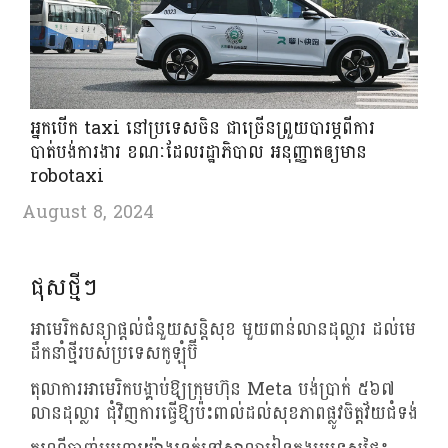
អ្នកបើក taxi នៅ​ប្រទេស​ចិន​ ជាច្រើន​ព្រួយ​បារម្ភពីការ
បាត់បង់ការងារ ​ខណៈដែលរដ្ឋាភិបាល អនុញ្ញាតឲ្យមាន​
robotaxi
August 8, 2024
ផុសថ្មីៗ
អាមេរិកសន្យាផ្តល់ជំនួយសន្តិសុខ មួយពាន់លានដុល្លារ ដល់មេ
ដឹកនាំថ្មីរបស់ប្រទេសកូឡុំប៊ី
តុលាការអាមេរិកបង្គាប់ឱ្យក្រុមហ៊ុន Meta បង់ប្រាក់ ៥៦៧
លានដុល្លារ ជុំវិញការធ្វើឱ្យប៉ះពាល់ដល់សុខភាពផ្លូវចិត្តវ័យជំទង់