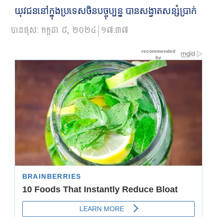
យុវជននៅក្នុងប្រទេសចិនបច្ចុប្បន្ន បានសង្វាតសន្សំប្រាក់
បានផុស:
កក្កដា ៨, ២០២៤
១៧:៣៧