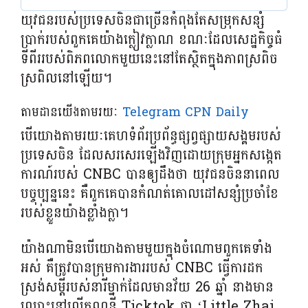
យុវជនរបស់ប្រទេសចិនជាច្រើនកំពុងតែសម្រុកសន្សំ
ប្រាក់របស់ពួកគេយ៉ាងក្លៀវក្លាណ ខណៈដែលសេដ្ឋកិច្ចធំ
ទីពីររបស់ពិភពលោកមួយនេះនៅតែស្ថិតក្នុងភាពស្រពិច
ស្រពិលនៅឡើយ។
តាមដានយើងតាមរយៈ
Telegram CPN Daily
បើយោងតាមរយៈគេហទំព័រប្រព័ន្ធផ្សព្វផ្សាយសង្គមរបស់
ប្រទេសចិន ដែលសរសេរឡើងវិញដោយក្រុមអ្នកសង្កេត
ការណ៍របស់ CNBC បានឲ្យដឹងថា យុវជនចិននាពេល
បច្ចុប្បន្ននេះ គឺពួកគេបានកំណត់គោលដៅសន្សំប្រចាំខែ
របស់ខ្លួនយ៉ាងខ្លាំងក្លា។
យ៉ាងណាមិនបើយោងតាមមួយក្នុងចំណោមពួកគេទាំង
អស់ គឺត្រូវបានក្រុមការងាររបស់ CNBC ធ្វើការដក
ស្រង់សម្តីរបស់នារីម្នាក់ដែលមានវ័យ 26 ឆ្នាំ នាងមាន
ឈ្មោះនៅលើគណនី Ticktok ថា ‘Little Zhai