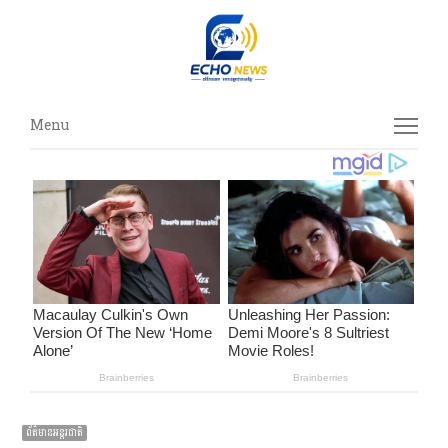
Menu
Menu
ព័ត៌មានអន្ដរជាតិ