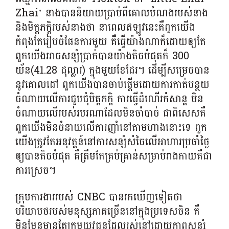
Zhai’ នាងបាននិយាយប្រាប់ពីគោលបំណងរបស់នាង
និងមិត្តភក្តិរបស់នាងថា នាពេលឥឡូវនេះគឺពួកយើង
កំពុងតែរៀបចំផែនការមួយ គឺធ្វើយ៉ាងណាក៏ដោយឲ្យតែ
ពួកយើងអាចសន្សំប្រាក់បានយ៉ាងតិចបំផុតក៏ 300
យ័ន(41.28 ដុល្លារ) ក្នុងមួយខែដែរ។ ដើម្បីសម្រេចបាន
នូវគោលដៅ ពួកយើងបានចាប់ផ្តើមដោយការកាត់បន្ថយ
ចំណាយលើការជួបជុំមិត្តភក្តិ ការធ្វើដំណើរកំសាន្ត មិន
ចំណាយលើរបស់របរណាដែលមិនចាំបាច់ ជាពិសេសគឺ
ពួកយើងមិនចំនាយលើការញាំនៅតាមហាងនោះទេ ពួក
យើងត្រូវតែអនុវត្តន៍នៅការសន្សំសំចៃលើអាហារប្រចាំថ្ងៃ
ឲ្យបានតិចបំផុត គឺត្រឹមតែគ្រប់គ្រាន់សម្រាប់រាងកាយគឺជា
ការស្រេច។
ក្រុមការងាររបស់ CNBC បានរកឃើញទៀតថា
បរិយាបថរបស់មនុស្សភាគច្រើននៅក្នុងប្រទេសចិន គឺ
មិនមែនមានតែក្រុមយុវជនដែលរស់នៅដោយភាពសន្សំ