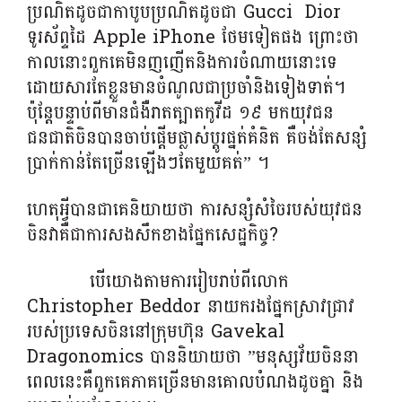
ប្រណិតដូចជាកាបូបប្រណិតដូចជា Gucci Dior
ទូរស័ព្ទដៃ Apple iPhone ថែមទៀតផង ព្រោះថា
កាលនោះពួកគេមិនញញើតនិងការចំណាយនោះទេ
ដោយសារតែខ្លួនមានចំណូលជាប្រចាំនិងទៀងទាត់។
ប៉ុន្តែបន្ទាប់ពីមានជំងឺរាតត្បាតកូវីដ ១៩ មកយុវជន
ជនជាតិចិនបានចាប់ផ្តើមផ្លាស់ប្តូរផ្នត់គំនិត គឺចង់តែសន្សំ
ប្រាក់កាន់តែច្រើនឡើងៗតែមួយគត់” ។
ហេតុ​អ្វី​បាន​ជាគេនិយាយថា ការសន្សំសំចៃរបស់​យុវជន​
ចិនវាគឺជាការសងសឹកខាងផ្នែកសេដ្ឋកិច្ច?
​ បើយោងតាមការរៀបរាប់ពីលោក
Christopher Beddor នាយករងផ្នែកស្រាវជ្រាវ
របស់ប្រទេសចិននៅក្រុមហ៊ុន Gavekal
Dragonomics បាននិយាយថា ”មនុស្សវ័យចិននា
ពេលនេះគឺពួកគេភាគច្រើនមានគោលបំណងដូចគ្នា និង