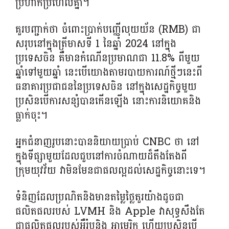
ប្រហាក់ប្រហែលគ្នា។
គួរបញ្ជាក់ថា ចំពោះប្រាក់បញ្ញើលុយយ័ន (RMB) ជា
សរុបនៅក្នុងត្រីមាសទី 1 នៃឆ្នាំ 2024 នៅក្នុង
ប្រទេសចិន គឺមានកំណើនប្រមាណជា 11.8% ពីមួយ
ឆ្នាំទៅមួយឆ្នាំ នេះបើយោងតាមរបាយការណ៍ថ្មីៗនេះពី
ធនាគារប្រជាជននៃប្រទេសចិន នៅក្នុងសេដ្ឋកិច្ចមួយ
ប្រសិនបើការសន្សំបានកើនឡើង នោះការនិយោគនិង
ធ្លាក់ចុះ។
អ្នកជំនាញរូបនោះបាននិយាយប្រាប់ CNBC ថា នៅ
ក្នុងទីផ្សាមួយដែលជួបនៅការចំណាយដ៏តឹងតែងពី
ក្រុមយុវវ័យ វាមិនមែនជាផលល្អដល់សេដ្ឋកិច្ចនោះទេ។
ទំនិញដែលប្រណិតនិងមានតម្លៃថ្លៃតួរយ៉ាងដូចជា
ផលិតផលរបស់ LVMH និង Apple វាសុទ្ធសឹងតែ
ជាផលិតផលរបស់អឺរ៉ុបនិង អាមេរិក​ ហើយប្រសិនបើ