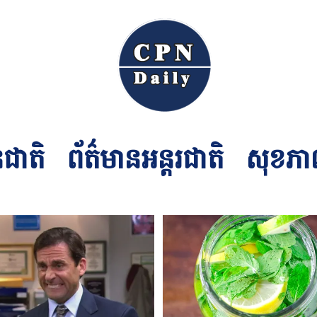
នជាតិ
ព័ត៌មានអន្ដរជាតិ
សុខភា