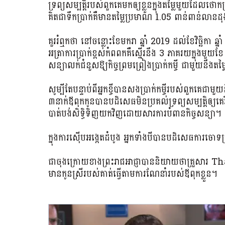
ទ្រព្យសម្បត្តិរបស់ពួកគេមកឲ្យខ្លួនក្នុងតម្លៃមួយដែលថ
គិតជាទឹកប្រាក់គឺមានតម្លៃប្រមាណ 1.05 ពាន់ពាន់លានដ
គួររំឮកថា នៅចន្លោះខែមករា ឆ្នាំ 2019 ដល់ខែវិច្ឆិកា ឆ្នា
អត្រាការប្រាក់ខ្ពស់កំពពកគឺស្មើរនឹង 3 ភាគរយក្នុងមួយខែ
សន្យាលក់ជំនួសឱ្យកិច្ចព្រមព្រៀងប្រាក់កម្ចី ជាមួយនឹងតម្ល
សូម្បីតែបន្ទាប់ពីអ្នកខ្ចីបានសងប្រាក់កម្ចីរបស់ពួកគេ
៣នាក់ឪពុកកូនបានបដិសេធមិនប្រគល់ទ្រព្យសម្បត្តិឲ្យគេវិញន
បាត់បង់​សិទ្ធិ​ទិញ​យក​វិញ​ដោយ​សារ​ការ​បំពាន​កិច្ចសន្យា។
ក្នុង​ការ​ស៊ើប​អង្កេត​ដំបូង អ្នក​ទាំង​បី​បាន​បដិសេធ​ការ​
ជាចុងក្រោយខាងព្រះរាជអាជ្ញាបាននិយាយថាគ្រួសារ 
មានកូនស្រីរបស់គាត់ធ្វើតាមការណែនាំរបស់ឪពុកខ្លួន។