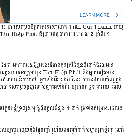
្បតិ៍នេះ បានសម្រេចចិត្តកាត់ទោសលោក Trần Quí Thanh អាយុ
ជៈ Tân Hiệp Phát ឱ្យជាប់ពន្ធនាគាររយៈពេល 8 ឆ្នាំពីបទ
ា មហាលសេដ្ឋីរូបនេះគឺមានកូនស្រីចំនួនពីរនាក់ដែលមាន
គ្គនាយករងក្រុមហ៊ុន Tân Hiệp Phát និងម្នាក់ទៀតមាន
លបាននិយាយថា អ្នកទាំងពីរខាងលើនេះ ក៏មានជាប់ពាក់ព័ន្ធក្នុង
លាបានសម្រេចផ្តន្ទាទោសពួកគេទាំងពីរ ឲ្យជាប់ពន្ធនាគាររយៈពេល
ទក្លែងបន្លំទ្រព្យសម្បត្តិពីបុគ្គលចំនួន 4 នាក់ រួមទាំងគម្រោងអចលន
សច្បាប់ជាមួយនឹងវត្ថុបញ្ចាំ ហើយពួកគេក៏ដាក់សម្ពាធអ្នកខ្ចីនោះលក់