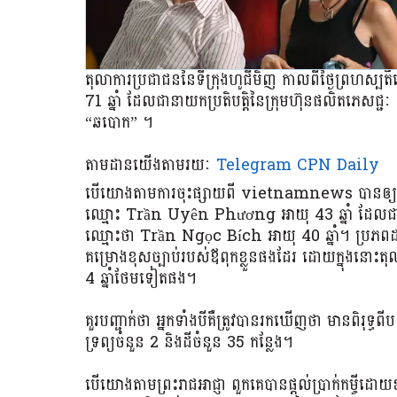
តុលាការប្រជាជននៃទីក្រុងហូជីមិញ កាលពីថ្ងៃព្រហស
71 ឆ្នាំ ដែលជានាយកប្រតិបត្តិនៃក្រុមហ៊ុនផលិតភេសជ្
“ឆបោក” ។
តាមដានយើងតាមរយៈ
Telegram CPN Daily
បើយោងតាមការចុះផ្សាយពី vietnamnews បានឲ្យដឹងថ
ឈ្មោះ Trần Uyên Phương អាយុ 43 ឆ្នាំ ដែលជាអ
ឈ្មោះថា Trần Ngọc Bích អាយុ 40 ឆ្នាំ។ ប្រភពដដែ
គម្រោងខុសច្បាប់របស់ឪពុកខ្លួនផងដែរ ដោយក្នុងនោះតុ
4 ឆ្នាំថែមទៀតផង។
គួរបញ្ជាក់ថា អ្នកទាំងបីគឺត្រូវបានរកឃើញថា មានពិរុទ្ធពីប
ទ្រព្យចំនួន 2 និងដីចំនួន 35 កន្លែង។
បើយោងតាមព្រះរាជអាជ្ញា ពួកគេបានផ្តល់ប្រាក់កម្ចីដោយខុ