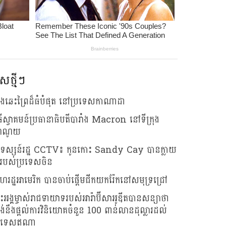
សថ្មីៗ
លើងឆេះព្រៃដ៏ធំបំផុត នៅប្រទេសកាណាដា
ធីស្វាគមន៍ប្រធានាធិបតីបារាំង Macron នៅទីក្រុង
ាណូយ
រទស្សន៍រដ្ឋ CCTV៖ កូនកោះ Sandy Cay បានក្លាយ
របស់ប្រទេសចិន
រដ្ឋអាមេរិក បានចាប់ផ្តើមជីកយករ៉ែកនៅសមុទ្រជ្រៅ
រះអង្គម្ចាស់រាជទាយាទរបស់អារ៉ាប៊ីសាអូឌីតបានសន្យាថា
រង់នឹងផ្តល់ការវិនិយោគចំនួន 100 ពាន់លានដុល្លារដល់
រទេសឥណ្ឌា