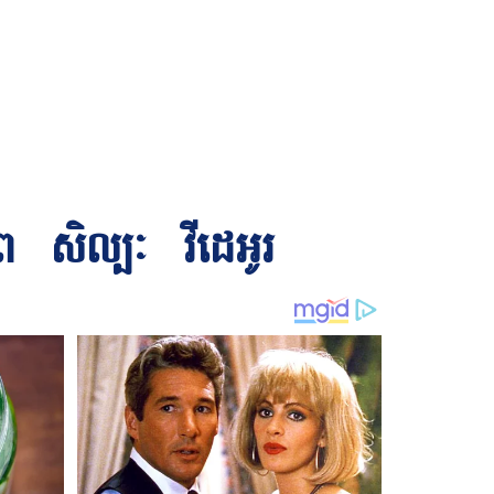
ព
សិល្បៈ
វីដេអូរ