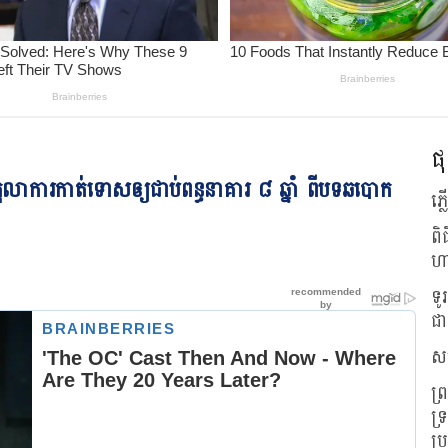
ផុ
ាការ​កាត់ទោស​ឲ្យ​ជាប់​ពន្ធនាគារ ៨ ឆ្នាំ ​ពី​បទ​ឆបោក​
ភ្
ពិ
ហ
ទូ
ជា
សហ
ព្
ទ្
ប្