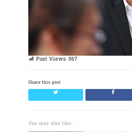
Post Views:
567
Share this post
twitter
facebo
You may also like...