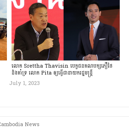
លោក Srettha Thavisin បេក្ខជនគណបក្សភឿថៃ
និងគាំទ្រ លោក Pita ឲ្យធ្វើជានាយករដ្ឋមន្ត្រី
July 1, 2023
Cambodia News