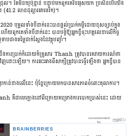
ោកជ្រុល។ តែមិនយូប៉ុន្មាន បន្ទាប់មកពួកគេរឹបអូសយក ប្រសិនបើយើង
ុង (41.2 លានដុល្លារអាមេរិក)។
ំ 2020 បុគ្គលទាំងបីនាក់នេះបានផ្តល់ប្រាក់កម្ចីដោយខុសច្បាប់ក្នុង
 ហើយពួកគេទាំងបីនាក់នេះ បានបង្ខំឱ្យអ្នកខ្ចីចុះហត្ថលេខាលើកិច្ច
ៃទាបជាងតម្លៃជាក់ស្តែងនៃវត្ថុបញ្ចាំ។
ជាមួយនឹងការប្រាក់ក៏ដោយក៏គ្រួសារ Thanh ត្រូវបានគេរាយការណ៍ថា
ោះឡើយ។ ការ​អះអាងពីសាក្សី​ត្រូវ​បាន​ធ្វើ​ឡើង​ថា ​អ្នក​ខ្ចី​បាន​
ចោទ​ប្រកាន់ខាងលើ​នេះ ប៉ុន្តែ​ក្រោយ​មក​បាន​សារភាព​ចំពោះ​តុលាការ។
Thanh គឺជាមេក្លោងនៅពីក្រោយគម្រោងការបោកប្រាស់នេះ ដោយ