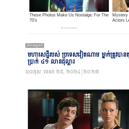
ព័ត៌មានអន្ដរជាតិ
មហាសេដ្ឋី​របស់ ប្រទេសវៀតណាម ម្នាក់​ត្រូវបានតុល
ប្រាក់ ៤១ លាន​ដុល្លារ
បានផុស:
មេសា ២៥, ២០២៤
២០:២៣