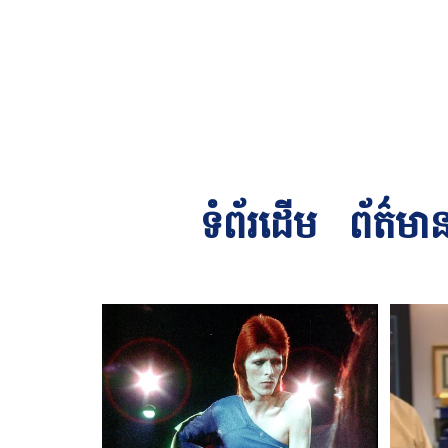
ទំព័រដើម
ព័ត៌មា