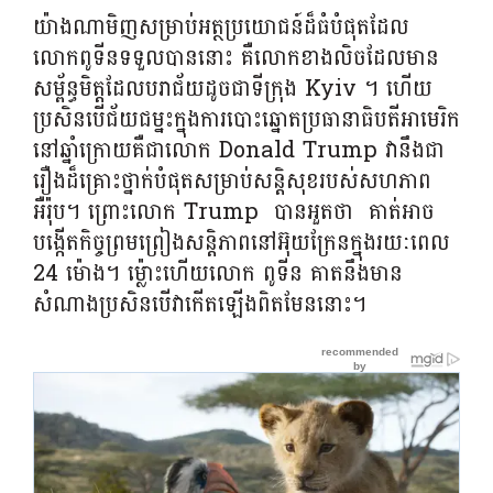
យ៉ាងណាមិញសម្រាប់អត្ថប្រយោជន៍ដ៏ធំបំផុតដែល
លោកពូទីនទទួលបាននោះ គឺលោកខាងលិចដែលមាន
សម្ព័ន្ធមិត្តដែលបរាជ័យដូចជាទីក្រុង Kyiv ។ ហើយ
ប្រសិនបើជ័យជម្នះក្នុងការបោះឆ្នោតប្រធានាធិបតីអាមេរិក
នៅឆ្នាំក្រោយគឺជាលោក Donald Trump វានឹងជា
រឿងដ៏គ្រោះថ្នាក់បំផុតសម្រាប់សន្តិសុខរបស់សហភាព
អឺរ៉ុប។ ព្រោះលោក Trump បានអួតថា គាត់អាច
បង្កើតកិច្ចព្រមព្រៀងសន្តិភាពនៅអ៊ុយក្រែនក្នុងរយៈពេល
24 ម៉ោង។ ម្ល៉ោះហើយលោក ពូទីន គាតនឹងមាន
សំណាងប្រសិនបើវាកើតឡើងពិតមែននោះ។