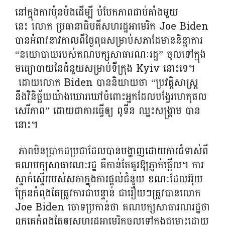
នៅក្នុងការប៉ុនប៉ងដើម្បី បំបែកភាពជាប់គាំងមួយ
នេះ លោក ប្រធានាធិបតីសហរដ្ឋអាមេរិក Joe Biden
បានអំពាវនាវកាលពីថ្ងៃពុធសម្រាប់សភាដែមាននិន្នាការ
“នយោបាយរបស់គណបក្សសាធារណៈរដ្ឋ” ចូលទៅក្នុង
មធ្យោបាយនៃជំនួយសម្រាប់ទីក្រុង Kyiv នោះទេ។
ដោយលោក Biden បាននិយាយថា “ប្រវត្តិសាស្ត្រ
នឹងវិនិច្ឆ័យយ៉ាងឃោរឃៅចំពោះអ្នកដែលបង្វែរហេតុផល
សេរីភាព” ដោយជាការធ្វើឲ្យ ​ពូទីន ​ឈ្នះ​សង្គ្រាម បាន
នោះ។
ភាពមិនប្រាកដប្រជាដែលបានបង្ហាញដោយការជំទាស់ពី
គណបក្សសាធារណៈរដ្ឋ គឺកាន់តែគួរឱ្យភ្ញាក់ផ្អើល។ ការ
ស្ទាក់ស្ទើររបស់សភាក្នុងការផ្តល់ជំនួយ ខណៈដែលអ៊ុយ
ក្រែនកំពុងតែត្រូវការជាបន្ទាន់ ជារឿយៗត្រូវបានលោក
Joe Biden ចោទប្រកាន់ថា គណបក្សសាធារណរដ្ឋថា
ពួកគេកំពុងតែឲ្យសហរដ្ឋអាមេរិកចូលទៅក្នុងជម្លោះដោយ