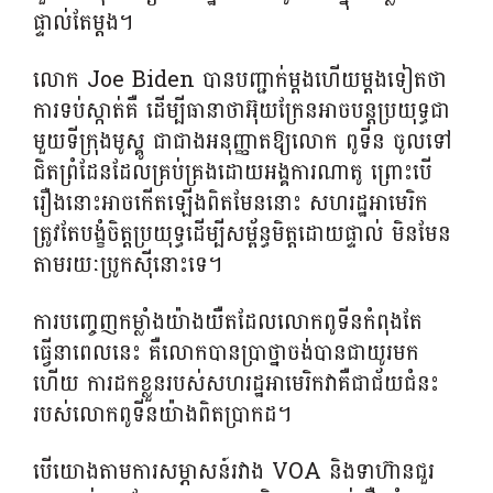
ផ្ទាល់តែម្តង។
លោក Joe Biden បានបញ្ជាក់ម្តងហើយម្តងទៀតថា
ការទប់ស្កាត់គឺ ដើម្បីធានាថាអ៊ុយក្រែនអាចបន្តប្រយុទ្ធជា
មួយទីក្រុងមូស្គូ ជាជាងអនុញ្ញាតឱ្យលោក ពូទីន ចូលទៅ
ជិតព្រំដែនដែលគ្រប់គ្រងដោយអង្គការណាតូ ព្រោះបើ
រឿងនោះអាចកើតឡើងពិតមែននោះ សហរដ្ឋអាមេរិក
ត្រូវតែបង្ខំចិត្តប្រយុទ្ធដើម្បីសម្ព័ន្ធមិត្តដោយផ្ទាល់ មិនមែន
តាមរយៈប្រូកស៊ីនោះទេ។
​ការ​បញ្ចេញ​កម្លាំងយ៉ាង​យឺត​ដែល​លោកពូទីនកំពុងតែ
ធ្វើនាពេលនេះ គឺលោកបាន​ប្រាថ្នា​ចង់​បាន​ជា​យូរ​មក​
ហើយ ការដកខ្លួនរបស់សហរដ្ឋអាមេរិកវាគឺជាជ័យជំនះ
របស់លោកពូទីនយ៉ាងពិតប្រាកដ។
បើយោងតាមការសម្ភាសន៍រវាង VOA និងទាហ៊ានជួរ