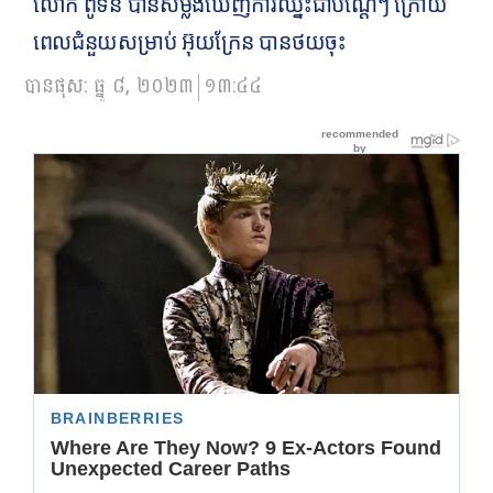
លោក ពូទីន បានសម្លឹងឃើញការឈ្នះជាបណ្តើៗ ក្រោយ
ពេលជំនួយសម្រាប់ អ៊ុយក្រែន បានថយចុះ
បានផុស:
ធ្នូ ៨, ២០២៣
១៣:៤៤