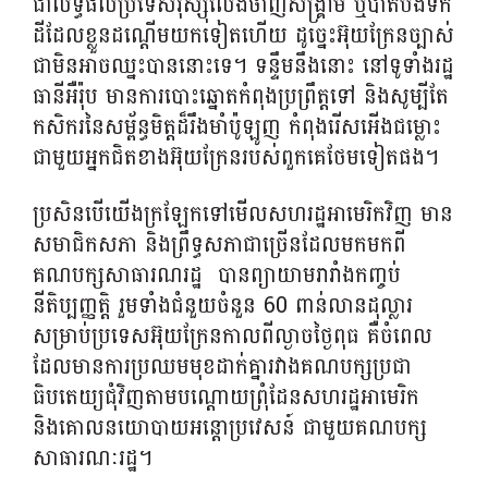
ជាលទ្ធផលប្រទេសរុស្ស៊ី​លែង​ចាញ់​សង្គ្រាម ឬបាត់បង់ទឹក​
ដី​ដែល​ខ្លួន​ដណ្តើម​យក​ទៀត​ហើយ ដូច្នេះ​អ៊ុយក្រែន​ច្បាស់​
ជា​មិនអាច​ឈ្នះបាននោះ​ទេ។ ទន្ទឹមនឹងនោះ នៅទូទាំងរដ្ឋ
ធានីអឺរ៉ុប មានការបោះឆ្នោតកំពុងប្រព្រឹត្តទៅ និងសូម្បីតែ
កសិករនៃសម្ព័ន្ធមិត្តដ៏រឹងមាំប៉ូឡូញ កំពុងរើសអើងជម្លោះ
ជាមួយអ្នកជិតខាងអ៊ុយក្រែនរបស់ពួកគេថែមទៀតផង។
ប្រសិនបើយើងក្រឡែកទៅមើលសហរដ្ឋអាមេរិកវិញ មាន
សមាជិកសភា និងព្រឹទ្ធសភាជាច្រើនដែលមកមកពី
គណបក្សសាធារណរដ្ឋ បានព្យាយាមរារាំងកញ្ចប់
នីតិប្បញ្ញត្តិ រួមទាំងជំនួយចំនួន 60 ពាន់លានដុល្លារ
សម្រាប់ប្រទេសអ៊ុយក្រែនកាលពីល្ងាចថ្ងៃពុធ គឺចំពេល
ដែលមានការប្រឈមមុខដាក់គ្នារវាងគណបក្សប្រជា
ធិបតេយ្យជុំវិញតាមបណ្តោយព្រុំដែនសហរដ្ឋអាមេរិក
និងគោលនយោបាយអន្តោប្រវេសន៍ ជាមួយគណបក្ស
សាធារណៈរដ្ឋ។