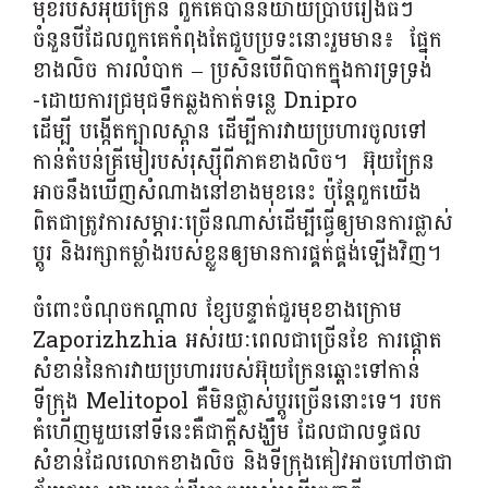
មុខរបស់អុយក្រែន ពួកគេបាននិយាយប្រាប់រឿងធំៗ
ចំនួនបីដែលពួកគេកំពុងតែជួបប្រទះនោះរួមមាន៖ ផ្នែក
ខាងលិច ការលំបាក – ប្រសិនបើពិបាកក្នុងការទ្រទ្រង់
-ដោយការជ្រមុជទឹកឆ្លងកាត់ទន្លេ Dnipro
ដើម្បី បង្កើតក្បាលស្ពាន ដើម្បីការវាយប្រហារចូលទៅ
កាន់តំបន់គ្រីមៀរបស់រុស្ស៊ីពីភាគខាងលិច។ អ៊ុយក្រែន​
អាច​នឹង​ឃើញ​សំណាង​នៅ​ខាង​មុខ​នេះ ប៉ុន្តែ​ពួកយើង
ពិតជាត្រូវការសម្ភារៈច្រើនណាស់​ដើម្បី​ធ្វើ​ឲ្យ​មាន​ការ​ផ្លាស់​
ប្តូរ និង​រក្សា​កម្លាំង​របស់​ខ្លួន​ឲ្យ​មាន​ការ​ផ្គត់ផ្គង់​ឡើង​វិញ។
ចំពោះចំណុចកណ្តាល ខ្សែបន្ទាត់ជួរមុខខាងក្រោម
Zaporizhzhia អស់រយៈពេលជាច្រើនខែ ការផ្តោត
សំខាន់នៃការវាយប្រហាររបស់អ៊ុយក្រែនឆ្ពោះទៅកាន់
ទីក្រុង Melitopol គឺមិនផ្លាស់ប្តូរច្រើននោះទេ។ របក
គំហើញមួយនៅទីនេះគឺជាក្តីសង្ឃឹម ដែលជាលទ្ធផល
សំខាន់ដែលលោកខាងលិច និងទីក្រុងគៀវអាចហៅថាជា