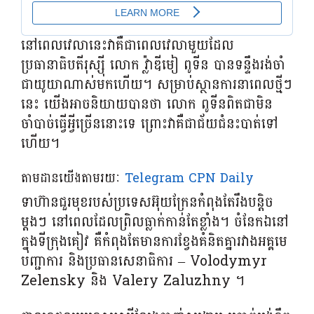
នៅពេលវេលានេះវាគឺជាពេលវេលាមួយដែល
ប្រធានាធិបតីរុស្ស៊ី លោក វ្ល៉ាឌីមៀ ពូទីន បានទន្ទឹងរង់ចាំ
ជាយូយាណាស់មកហើយ។ សម្រាប់ស្ថានការនាពេលថ្មីៗ
នេះ យើងអាចនិយាយបានថា លោក ពូទីនពិតជាមិន
ចាំបាច់ធ្វើអ្វីច្រើននោះទេ ព្រោះវាគឺជាជ័យជំនះបាត់ទៅ
ហើយ។
តាមដានយើងតាមរយៈ
Telegram CPN Daily
ទាហ៊ានជួរមុខរបស់ប្រទេសអ៊ុយក្រែនកំពុងតែរឹងបន្តិច
ម្តងៗ នៅពេលដែលព្រិលធ្លាក់កាន់តែខ្លាំង។ ចំនែកឯនៅ
ក្នុងទីក្រុងគៀវ គឺកំពុងតែមានការខ្វែងគំនិតគ្នារវាងអគ្គមេ
បញ្ជាការ និងប្រធានសេនាធិការ – Volodymyr
Zelensky និង Valery Zaluzhny ។