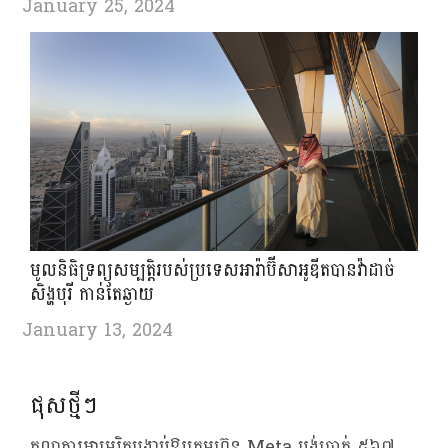
January 25, 2024
មូលនិធិទ្រព្យសម្បត្តិរបស់ប្រទេសអារ៉ាប៊ីសាអូឌីតបានវ៉ាដាច់
សិង្ហបុរី កាន់តែឆ្ងាយ
January 13, 2024
ផុសថ្មីៗ
តុលាការអាមេរិកបង្គាប់ឱ្យក្រុមហ៊ុន Meta បង់ប្រាក់ ៥៦៧