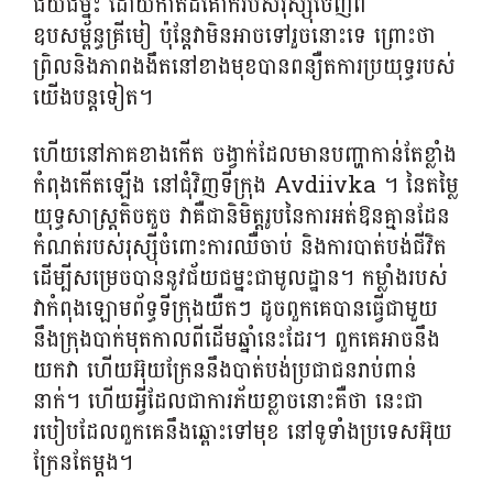
ជ័យជម្នះ ដោយកាត់ដីគោករបស់រុស្ស៊ីចេញពី
ឧបសម្ព័ន្ធគ្រីមៀ ប៉ុន្តែវាមិនអាចទៅរួចនោះទេ ព្រោះថា
ព្រិល​និង​ភាព​ងងឹត​នៅ​ខាង​មុខ​បាន​ពន្យឺត​ការ​ប្រយុទ្ធ​របស់
យើងបន្តទៀត​។
ហើយ​នៅ​ភាគ​ខាង​កើត ចង្វាក់​ដែល​មាន​បញ្ហា​កាន់​តែ​ខ្លាំង​
កំពុង​កើត​ឡើង ​នៅ​ជុំវិញ​ទីក្រុង Avdiivka ។ នៃតម្លៃ
យុទ្ធសាស្ត្រតិចតួច វាគឺជានិមិត្តរូបនៃការអត់ឱនគ្មានដែន
កំណត់របស់រុស្ស៊ីចំពោះការឈឺចាប់ និងការបាត់បង់ជីវិត
ដើម្បីសម្រេចបាននូវជ័យជម្នះជាមូលដ្ឋាន។ កម្លាំង​របស់​
វា​កំពុង​ឡោម​ព័ទ្ធ​ទីក្រុង​យឺតៗ ដូច​ពួកគេ​បាន​ធ្វើ​ជាមួយ​
នឹង​ក្រុង​បាក់​មុត​កាលពី​ដើម​ឆ្នាំ​នេះ​ដែរ។ ពួក​គេ​អាច​នឹង​
យក​វា ហើយអ៊ុយក្រែននឹង​បាត់​បង់ប្រជាជន​រាប់​ពាន់​
នាក់។ ហើយអ្វីដែលជាការភ័យខ្លាចនោះគឺថា នេះជា
របៀបដែលពួកគេនឹងឆ្ពោះទៅមុខ នៅទូទាំងប្រទេសអ៊ុយ
ក្រែនតែម្តង។