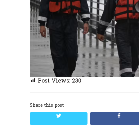
Post Views:
230
Share this post
twitter
facebo