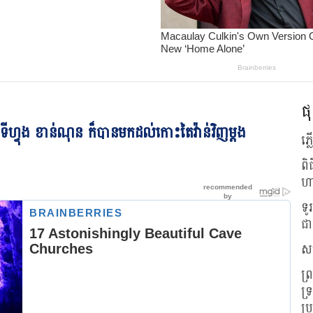
ផុ
្យុះទីហ្វុង ខាន់ណុន ក៏បានមកដល់កោះតៃវ៉ាន់វិញម្តង
ភ្
ពិ
ហ
ទូ
ជា
សហ
ព្
ទ្
ប្