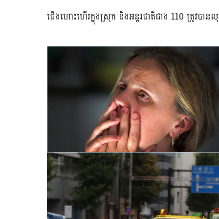
ជើងហោះហើរក្នុងស្រុក និងអន្តរជាតិជាង 110 ត្រូវបាន