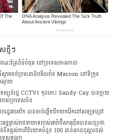
សថ្មីៗ
លើងឆេះព្រៃដ៏ធំបំផុត នៅប្រទេសកាណាដា
ធីស្វាគមន៍ប្រធានាធិបតីបារាំង Macron នៅទីក្រុង
ាណូយ
រទស្សន៍រដ្ឋ CCTV៖ កូនកោះ Sandy Cay បានក្លាយ
របស់ប្រទេសចិន
រដ្ឋអាមេរិក បានចាប់ផ្តើមជីកយករ៉ែកនៅសមុទ្រជ្រៅ
រះអង្គម្ចាស់រាជទាយាទរបស់អារ៉ាប៊ីសាអូឌីតបានសន្យាថា
រង់នឹងផ្តល់ការវិនិយោគចំនួន 100 ពាន់លានដុល្លារដល់
រទេសឥណ្ឌា