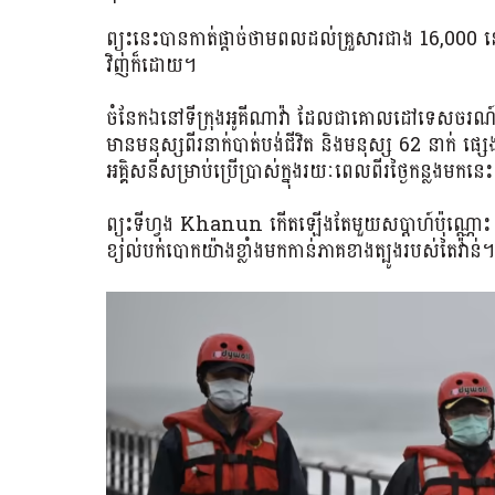
ព្យុះនេះបានកាត់ផ្តាច់ថាមពលដល់គ្រួសារជាង 16,000 ន
វិញក៏ដោយ។
ចំនែកឯនៅទីក្រុងអូគីណាវ៉ា ដែលជាគោលដៅទេសចរណ៍ដ៏ព
មានមនុស្សពីរនាក់បាត់បង់ជីវិត និងមនុស្ស 62 នាក់ ផ្
អគ្គិសនីសម្រាប់ប្រើប្រាស់ក្នុងរយៈពេលពីរថ្ងៃកន្លងមកនេ
ព្យុះទីហ្វុង Khanun កើតឡើងតែមួយសប្តាហ៍ប៉ុណ្ណោះ បន្ទ
ខ្យល់បក់បោកយ៉ាងខ្លាំងមកកាន់ភាគខាងត្បូងរបស់តៃវ៉ាន់។