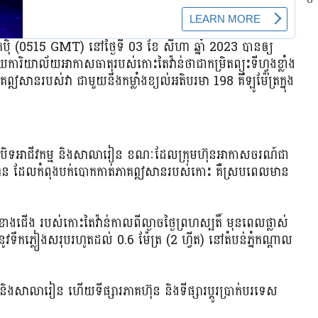
ៃប៉ិ (0515 GMT) នៅថ្ងៃទី 03 ខែ សីហា ឆ្នាំ 2023 បានឲ្យ
ការិយាល័យអាកាសធាតុរបស់កោះតៃវ៉ាន់ថាជាកម្រិតព្យុះទីហ្វុងខ្លាំង
ាគឦសានរបស់វា ជាមួយនឹងកម្លាំងខ្យល់អតិបរមា 198 គីឡូម៉ែត្រក្នុង
បានបិទអាជីវកម្ម និងសាលារៀន ខណៈដែលក្រុមហ៊ុនអាកាសចរណ៍ជា
ណុន ដែលកំពុងបក់បោកកាត់ភាគឦសានរបស់កោះ គឺស្របពេលមាន
គខាងជើង របស់កោះតៃវ៉ាន់កាលពីល្ងាចថ្ងៃព្រហស្បតិ៍ មុនពេលផ្លាស់
វទឹកភ្លៀងសរុបរហូតដល់ 0.6 ម៉ែត្រ (2 ហ្វីត) នៅតំបន់ភ្នំកណ្តាល
។
្ម និងសាលារៀន ហើយទីផ្សារភាគហ៊ុន និងទីផ្សារប្តូរប្រាក់បរទេស