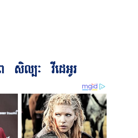
ព
សិល្បៈ
វីដេអូរ