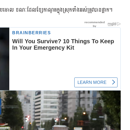
លុបចោល ខណៈដែលខ្សែកាណូតក្នុងស្រុកទាំងអស់ត្រូវបានផ្អាក។