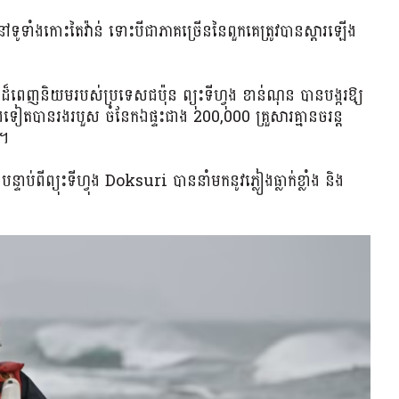
ៅទូទាំងកោះតៃវ៉ាន់ ទោះបីជាភាគច្រើននៃពួកគេត្រូវបានស្ដារឡើង
េញនិយមរបស់ប្រទេសជប៉ុន ព្យុះទីហ្វុង ខាន់ណុន បានបង្ករឱ្យ
សេងទៀតបានរងរបួស ចំនែកឯផ្ទះជាង 200,000 គ្រួសារគ្មានចរន្ត
ះ។
ាប់ពីព្យុះទីហ្វុង Doksuri បាននាំមកនូវភ្លៀងធ្លាក់ខ្លាំង និង