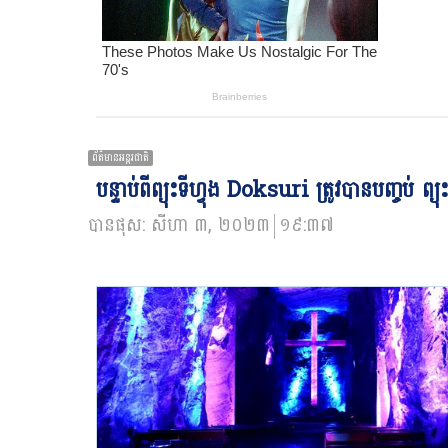
ព័ត៌មានអន្ដរជាតិ
បន្ទាប់ពីព្យុះទីហ្វុង Doksuri ត្រូវបានបញ្ចប់ ព
បានផុស:
សីហា ៣, ២០២៣
១៩:៣៧