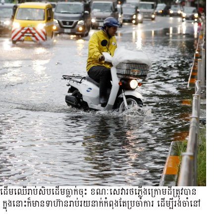
ូវ និងដើមឈើរាប់សិបដើមធ្លាក់ចុះ ខណៈសេវារថភ្លើងក្រោមដីត្រូវបាន
ងនោះក៏មានទាហ៊ាន​រាប់​រយ​នាក់​កំពុងតែប្រចាំការ ដើម្បី​រង់ចាំ​នៅ​