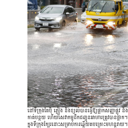
នៅទីក្រុងតៃប៉ិ ភ្លៀង និងខ្យល់បានធ្វើឱ្យផ្លាកសញ្ញាផ្ល
កាត់បន្ថយ ហើយសេវាកម្មដឹកជញ្ជូនអាហារត្រូវបានផ្អាក។ ក្នុ
ក្នុង​ទីក្រុង​ក្បែរ​នោះ​សម្រាប់​ការ​ឆ្លើយ​តប​គ្រោះ​មហន្តរាយ។