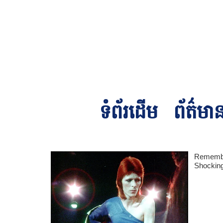
ទំព័រដើម
ព័ត៌មា