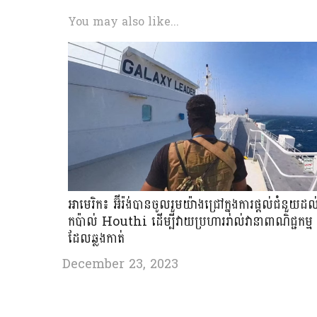
You may also like...
អាមេរិក​៖ អ៊ីរ៉ង់បាន​ចូលរួម​យ៉ាង​ជ្រៅ​ក្នុង​ការ​ផ្តល់ជំនួយដល
កប៉ាល់ Houthi ដើម្បីវាយប្រហាររាល់វានាពាណិជ្ជកម្ម
ដែលឆ្លងកាត់
December 23, 2023