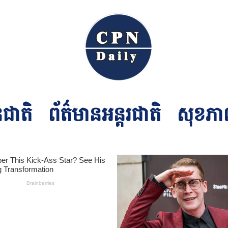
នជាតិ
ព័ត៌មានអន្ដរជាតិ
សុខភា