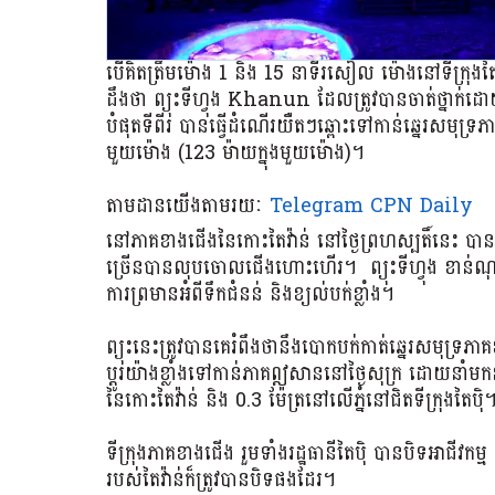
បើគិតត្រឹមម៉ោង 1 និង 15 នាទីរសៀល ម៉ោងនៅទីក្រុងត
ដឹងថា ព្យុះទីហ្វុង Khanun ដែលត្រូវបានចាត់ថ្នាក់ដោយ
បំផុតទីពីរ បានធ្វើដំណើរយឺតៗឆ្ពោះទៅកាន់ឆ្នេរសមុទ្រភ
មួយម៉ោង (123 ម៉ាយក្នុងមួយម៉ោង)។
តាមដានយើងតាមរយៈ
Telegram CPN Daily
នៅភាគខាងជើងនៃកោះតៃវ៉ាន់ នៅថ្ងៃព្រហស្បតិ៍នេះ 
ច្រើនបានលុបចោលជើងហោះហើរ។ ព្យុះទីហ្វុង ខាន់
ការព្រមានអំពីទឹកជំនន់ និងខ្យល់បក់ខ្លាំង។
ព្យុះនេះត្រូវបានគេរំពឹងថានឹងបោកបក់កាត់ឆ្នេរសមុទ្រភា
ប្តូរយ៉ាងខ្លាំងទៅកាន់ភាគឦសាននៅថ្ងៃសុក្រ ដោយនាំមកនូ
នៃកោះតៃវ៉ាន់ និង 0.3 ម៉ែត្រនៅលើភ្នំនៅជិតទីក្រុងតៃប៉ិ
ទីក្រុងភាគខាងជើង រួមទាំងរដ្ឋធានីតៃប៉ិ បានបិទអាជីវកម
របស់តៃវ៉ាន់ក៏ត្រូវបានបិទផងដែរ។