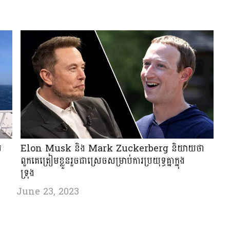
់
Elon Musk និង Mark Zuckerberg និយាយថា
ពួកគេត្រៀមខ្លួនរួចជាស្រេចសម្រាប់ការប្រយុទ្ធគ្នាក្នុង
ទ្រុង
June 23, 2023