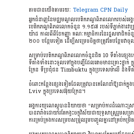
តាមដានយើងតាមរយៈ
Telegram CPN Daily
អ្នកជំនាញនៃមជ្ឈមណ្ឌលបេតិកភណ្ឌពិភពលោករបស់អង្គការយ
បេតិកភណ្ឌពិភពលោកចំនួន ១.១៥៧ របស់ទីភ្នាក់ងារវប្បធម
យ៉ាដ កាលពីពីខែកញ្ញា គណៈកម្មាធិការនៃរដ្ឋសមាជិកចំ
២០០ បន្ថែមទៀត ដើម្បីសម្រេចចិត្តថាត្រូវតែបន្ថែមវាច
សម្រាប់បេតិកភណ្ឌពិភពលោកចំនួនជិត 10 ទីតាំងផ្សេង
ទីតាំងទាំងនោះចូលទៅក្នុងបញ្ជីដែលអាចមានគ្រោះថ្នាក់ 
ក្រែន ទីប្រជុំជន Timbuktu ក្នុងប្រទេសម៉ាលី និងទីតាំ
ចំពោះកន្លែងផ្សេងទៀតដែលត្រូវបានគេណែនាំឱ្យដាក់ក្នុងប
Lviv ក្នុងប្រទេសអ៊ុយក្រែន។
អង្គការយូណេស្កូបាននិយាយថា “សម្រាប់ការដំណោះស្រាយនៃប
បានរារាំងដោយារតែកង្វះចក្ខុវិស័យជាយុទ្ធសាស្រ្តរួមសម្
ការគ្រប់គ្រងការសម្របសម្រួលរួមបញ្ចូលគ្នានៅគ្រប់កម្រិ