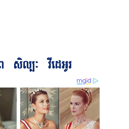
ព
សិល្បៈ
វីដេអូរ