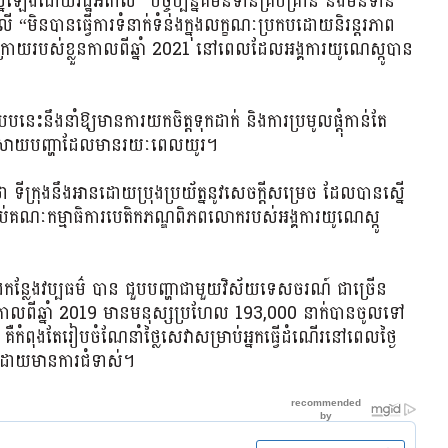
ងដោយរដ្ឋអ៊ីតាលី “បច្ចុប្បន្នគឺមិនទាន់គ្រប់គ្រាន់ និងមិនទាន់
តាលី “មិនបានធ្វើការទំនាក់ទំនងក្នុងលក្ខណៈប្រកបដោយនិរន្តរភាព
ុងក្រោយរបស់ខ្លួនកាលពីឆ្នាំ 2021 នៅពេលដែលអង្គការយូណេស្កូបាន
បនេះនឹងនាំឱ្យមានការយកចិត្តទុកដាក់ និងការប្រមូលផ្តុំកាន់តែ
្បីដោះស្រាយបញ្ហាដែលមានរយៈពេលយូរ។
ា ទីក្រុងនឹងអានដោយប្រុងប្រយ័ត្ននូវសេចក្តីសម្រេច ដែលបានស្នើ
ណៈកម្មាធិការបេតិកភណ្ឌពិភពលោករបស់អង្គការយូណេស្កូ
កន្លែងវប្បធម៌ បាន ជួបបញ្ហាជាមួយវិស័យទេសចរណ៍ ជាច្រើន
 កាលពីឆ្នាំ 2019 មានមនុស្សប្រហែល 193,000 នាក់បានចូលទៅ
e គឺកំពុងតែរៀបចំណែនាំថ្លៃសេវាសម្រាប់អ្នកធ្វើដំណើរនៅពេលថ្ងៃ
រពេលដោយមានការជំទាស់។