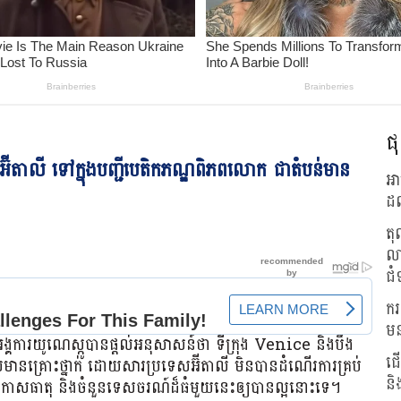
ផុ
អ៊ីតាលី ទៅក្នុងបញ្ជីបេតិកភណ្ឌពិភពលោក ជាតំបន់មាន
អា
ដល
តុ
លា
ជំ
ករ
មន
អង្គការយូណេស្កូបានផ្តល់អនុសាសន៍ថា ទីក្រុង Venice និងបឹង
ជើ
ែលមានគ្រោះថ្នាក់ ដោយសារប្រទេសអ៊ីតាលី មិនបានដំណើរការគ្រប់
និ
រួលអាកាសធាតុ និងចំនួនទេសចរណ៍ដ៏ធំមួយនេះឲ្យបានល្អនោះទេ។