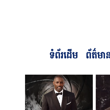
ទំព័រដើម
ព័ត៌មា