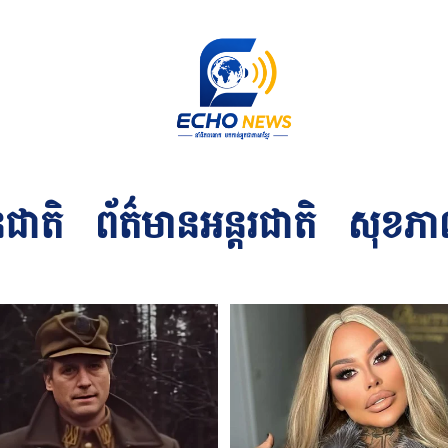
នជាតិ
ព័ត៌មានអន្ដរជាតិ
សុខភា