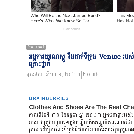
ព័ត៌មានអន្ដរជាតិ
អង្គការយូណេស្កូ នឹងដាក់ទីក្រុង Venice របស់
គ្រោះថ្នាក់
បានផុស:
សីហា ១, ២០២៣
២០:៣៦
កាលពីថ្ងៃទី ៣១ ខែកក្កដា ឆ្នាំ ២០២៣ អ្នកជំនាញរបស់
របស់ វាត្រូវបញ្ចូលទៅក្នុងបញ្ជីបេតិកភណ្ឌពិភពលោកដ
គ្រាន់ ដើម្បីការពារទីក្រុងពីផលប៉ះពាល់នៃការប្រែប្