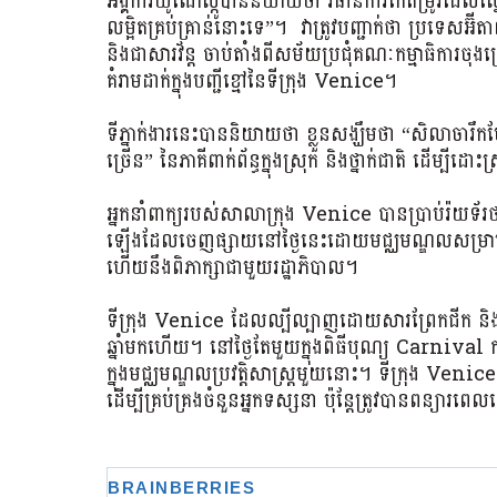
អង្គការយូណេស្កូបាននិយាយថា វិធានការកែតម្រូវដែលស្នើឡើ
លម្អិតគ្រប់គ្រាន់នោះទេ”។ វាត្រូវបញ្ជាក់ថា ប្រទេសអ៊ី
និងជាសារវ័ន្ត ចាប់តាំងពីសម័យប្រជុំគណៈកម្មាធិការច
គំរាមដាក់ក្នុងបញ្ជីខ្មៅនៃទីក្រុង Venice។
ទីភ្នាក់ងារនេះបាននិយាយថា ខ្លួនសង្ឃឹមថា “សិលាចារឹកបែ
ច្រើន” នៃភាគីពាក់ព័ន្ធក្នុងស្រុក និងថ្នាក់ជាតិ ដើម
អ្នកនាំពាក្យរបស់សាលាក្រុង Venice បានប្រាប់រ៉យទ័រថ
ឡើងដែលចេញផ្សាយនៅថ្ងៃនេះដោយមជ្ឈមណ្ឌលសម្រាប់គ
ហើយនឹងពិភាក្សាជាមួយរដ្ឋាភិបាល។
ទីក្រុង Venice ដែលល្បីល្បាញដោយសារព្រែកជីក និង
ឆ្នាំមកហើយ។ នៅថ្ងៃតែមួយក្នុងពិធីបុណ្យ Carnival
ក្នុងមជ្ឈមណ្ឌលប្រវត្តិសាស្ត្រមួយនោះ។ ទីក្រុង Venic
ដើម្បីគ្រប់គ្រងចំនួនអ្នកទស្សនា ប៉ុន្តែត្រូវបានពន្យា