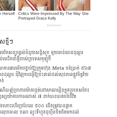
សថ្មីៗ
មេរិកសន្យាផ្តល់ជំនួយសន្តិសុខ មួយពាន់លានដុល្លារ
់មេដឹកនាំថ្មីរបស់ប្រទេសកូឡុំប៊ី
លាការអាមេរិកបង្គាប់ឱ្យក្រុមហ៊ុន Meta បង់ប្រាក់ ៥៦៧
នដុល្លារ ជុំវិញការធ្វើឱ្យប៉ះពាល់ដល់សុខភាពផ្លូវចិត្តវ័យ
ទង់
ណីបាញ់ប្រហារយ៉ាងរន្ធត់នៅសាលារៀនក្នុងប្រទេសថៃ៖
ុស្សយ៉ាងហោចណាស់ ៧ នាក់បានបាត់បង់ជីវិត
ងហោះហើរប្រហែល ៥០០ ជើងត្រូវបានផ្អាក
ងលុបចោល ខណៈព្យុះទីហ្វុងដូហ្វីនខិតជិតមកដល់