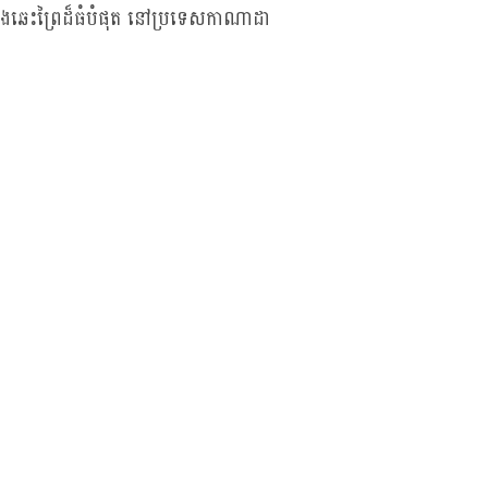
លើងឆេះព្រៃដ៏ធំបំផុត នៅប្រទេសកាណាដា