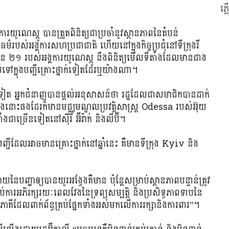
ភ្
ូណេស្កូ បានត្រួតពិនិត្យជាប្រចាំនូវស្ថានភាពនៃតំបន់
៌របស់អង្គការសហប្រជាជាតិ ហើយនៅក្នុងកិច្ចប្រជុំនៅទីក្រុងរី
នួន ២១ របស់អង្គការយូណេស្កូ នឹងពិនិត្យមើលទីតាំងដែលមានជាង
ូលទៅក្នុងបញ្ជីគ្រោះថ្នាក់ទៀតដែរឬយ៉ាងណា។
ទៀត អ្នកជំនាញបានផ្តល់អនុសាសន៍ថា រដ្ឋដែលជាសមាជិកបានដាក់
ក្នុងនោះផងដែរក៏មានមជ្ឈមណ្ឌលប្រវត្តិសាស្ត្រ Odessa របស់អ៊ុយ
ងជាច្រើនទៀតនៅស៊ីរី អ៊ីរ៉ាក់ និងលីប៊ី។
ញ្ជីដែលអាចមានគ្រោះថ្នាក់នៅឆ្នាំនេះ គឺមានទីក្រុង Kyiv និង
ញ្ហាឲ្យបានយូរអង្វែងគឺមាន ប៉ុន្តែសម្រាប់ស្ថានភាពបន្ទាន់ត្រូវ
រាប់ការអភិរក្សរយៈពេលវែងនៃទ្រព្យសម្បត្តិ និងប្រសិទ្ធភាពទាបនៃ
តភាគីដែលពាក់ព័ន្ធគ្រប់ផ្នែកទាំងអស់មកលើការរក្សានិងការពារ”។