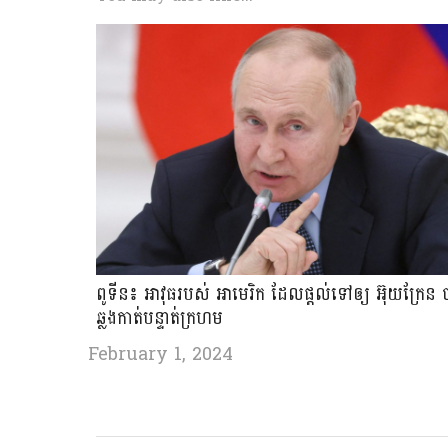
ពូទីន៖ អាវុធ​របស់​ អាមេរិក​ ដែលផ្តល់ទៅឲ្យ អ៊ុយក្រែន 
ឆ្លង​កាត់​បន្ទាត់​ក្រហម​
February 1, 2024