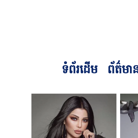
ទំព័រដើម
ព័ត៌មា