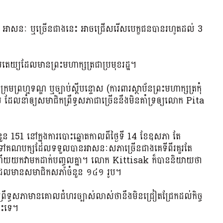
សនៈ ឬច្រើនជាងនេះ អាចជ្រើសរើសបេក្ខជនបានរហូតដល់ 3
បតេយ្យ​ដែល​មាន​ព្រះមហាក្សត្រ​ជា​ប្រមុខ​រដ្ឋ។
ព្រហ្មទណ្ឌ ឬច្បាប់ស្តីបន្ទោស (ការពារ​ស្ថាប័ន​ព្រះមហាក្សត្រ​កុំ​
នាំឲ្យ​សមាជិក​ព្រឹទ្ធសភា​ជា​ច្រើន​នឹង​មិន​គាំទ្រឲ្យ​លោក Pita ​
ួន 151 នៅក្នុងការបោះឆ្នោតកាលពីថ្ងៃទី 14 ខែឧសភា តែ
តាមទៅគណបក្សដែលទទួលបានអាសនៈសភាច្រើនជាងគេទីពីរគួរតែ
កវាមកដាក់បញ្ចូលគ្នា។ លោក Kittisak ក៏​បាន​និយាយ​ថា​
ដែល​មាន​សមាជិក​សភា​ចំនួន ១៤១ រូប។
្ធសភាមានគោលជំហរច្បាស់លាស់ថានឹងមិនជ្រៀតជ្រែកដល់កិច្ច
នោះទេ។