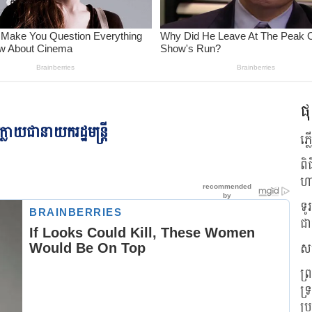
ផុ
ាយជានាយករដ្ឋមន្ត្រី
ភ្
ពិ
ហ
ទូ
ជា
សហ
ព្
ទ្
ប្