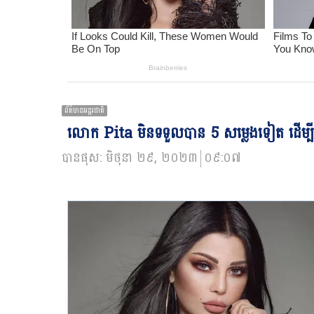
ព័ត៌មានអន្ដរជាតិ
លោក Pita មិនទទួលបាន 5 សម្លេងទៀត ដើម្បីក្ល
បានផុស:
មិថុនា ២៩, ២០២៣
០៩:០៧