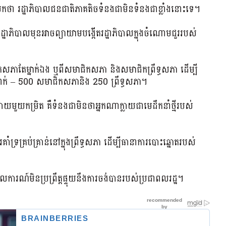
ដើម​មក​ថា រដ្ឋាភិបាល​ជនជាតិ​ភាគតិច​ទំនង​ជា​មិន​ទំនង​ជាខ្លាំងនោះ​ទេ​។
ឋាភិបាលមុនអាចព្យាយាមបង្កើតរដ្ឋាភិបាលក្នុងចំណោមជួររបស់
ភាតែម្នាក់ឯង ឬពីសមាជិកសភា និងសមាជិកព្រឹទ្ធសភា ដើម្បី
នាក់ – 500 សមាជិកសភានិង 250 ព្រឹទ្ធសភា។
្រិត គឺទំនងជាមិនថាអ្នកណាក្លាយជាមេដឹកនាំថ្មីរបស់
រគ្រប់គ្រាន់នៅក្នុងព្រឹទ្ធសភា ដើម្បីធានាការបោះឆ្នោតរបស់
ការណ៍​មិន​ប្រព្រឹត្ត​ផ្ទុយ​នឹង​ការ​ចង់​បាន​របស់​ប្រជាពលរដ្ឋ។