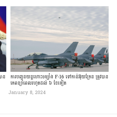
បាន​
ការបញ្ជូនយន្តហោះចម្បាំង F-16 ទៅកាន់អ៊ុយក្រែន ត្រូវបាន
គេពន្យាពេលរហូតដល់ ៦ ខែទៀត
January 8, 2024