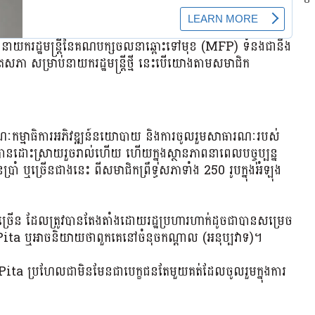
ាយករដ្ឋមន្ត្រីនៃគណបក្សចលនាឆ្ពោះទៅមុខ (MFP) ទំនងជានឹង
តសភា សម្រាប់នាយករដ្ឋមន្ត្រីថ្មី នេះបើយោងតាមសមាជិក
្មាធិការអភិវឌ្ឍន៍នយោបាយ និងការចូលរួមសាធារណៈរបស់
បានដោះស្រាយរួចរាល់ហើយ ហើយក្នុងស្ថានភាពនាពេលបច្ចុប្បន្ន
ាំ ឬច្រើនជាងនេះ ពីសមាជិកព្រឹទ្ធសភាទាំង 250 រូបក្នុងអំឡុង
្រើន ដែលត្រូវបានតែងតាំងដោយរដ្ឋប្រហារហាក់ដូចជាបានសម្រេច
 Pita ឬអាចនិយាយថាពួកគេនៅចំនុចកណ្តាល (អនុប្បវាទ)។
Pita ប្រហែលជាមិនមែនជាបេក្ខជនតែមួយគត់ដែលចូលរួមក្នុងការ