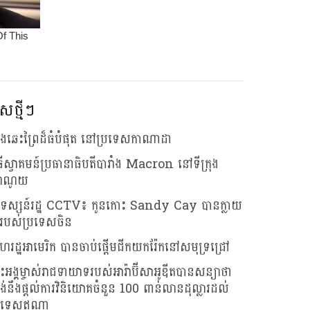
សថ្មីៗ
លើងឆេះព្រៃដ៏ធំបំផុត នៅប្រទេសកាណាដា
ធីស្វាគមន៍ប្រធានាធិបតីបារាំង Macron នៅទីក្រុង
ាណូយ
រទស្សន៍រដ្ឋ CCTV៖ កូនកោះ Sandy Cay បានក្លាយ
របស់ប្រទេសចិន
រដ្ឋអាមេរិក បានចាប់ផ្តើមជីកយករ៉ែកនៅសមុទ្រជ្រៅ
រះអង្គម្ចាស់រាជទាយាទរបស់អារ៉ាប៊ីសាអូឌីតបានសន្យាថា
រង់នឹងផ្តល់ការវិនិយោគចំនួន 100 ពាន់លានដុល្លារដល់
រទេសឥណ្ឌា