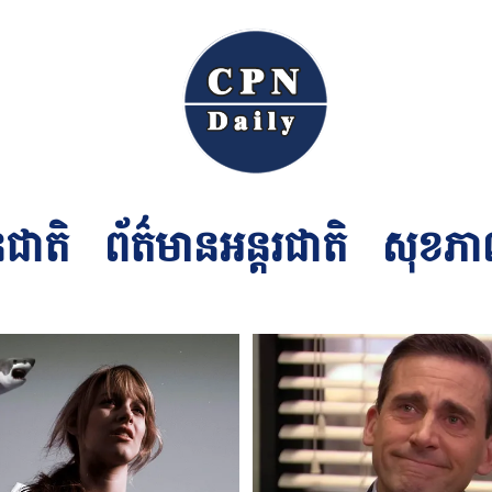
នជាតិ
ព័ត៌មានអន្ដរជាតិ
សុខភា