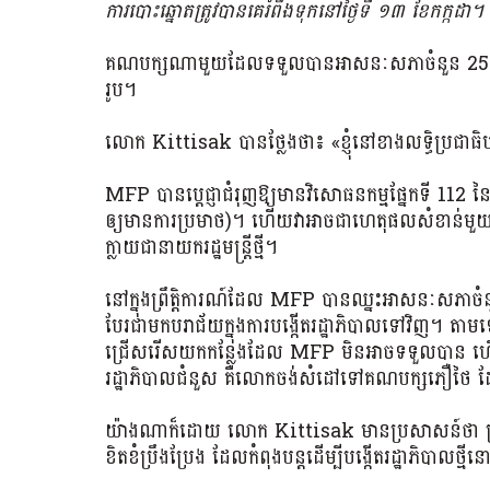
ការ​បោះឆ្នោត​ត្រូវ​បាន​គេ​រំពឹង​ទុក​នៅ​ថ្ងៃ​ទី ១៣ ខែ​កក្កដា។
គណបក្សណាមួយដែលទទួលបានអាសនៈសភាចំនួន 25 អា
រូប។
លោក Kittisak បាន​ថ្លែង​ថា​៖ «​ខ្ញុំ​នៅ​ខាង​លទ្ធិប្រជាធិ
MFP បានប្តេជ្ញាជំរុញឱ្យមានវិសោធនកម្មផ្នែកទី 112 នៃក្រម
ឲ្យ​មាន​ការ​ប្រមាថ)។ ហើយវាអាចជាហេតុផល​សំខាន់មួយ ​ដែល
ក្លាយ​ជា​នាយក​រដ្ឋមន្ត្រីថ្មី។
នៅក្នុងព្រឹត្តិការណ៍ដែល MFP បានឈ្នះអាសនៈសភាចំន
បែរជាមកបរាជ័យក្នុងការបង្កើតរដ្ឋាភិបាលទៅវិញ។ 
ជ្រើសរើសយកកន្លែងដែល MFP មិនអាចទទួលបាន ហើយយ
រដ្ឋាភិបាល​ជំនួស​ គឺលោកចង់សំដៅ​ទៅ​គណបក្ស​ភឿថៃ ​
យ៉ាងណាក៏ដោយ លោក Kittisak មានប្រសាសន៍ថា ព្រឹទ
ខិតខំប្រឹងប្រែង ដែលកំពុងបន្តដើម្បីបង្កើតរដ្ឋាភិបាលថ្មី