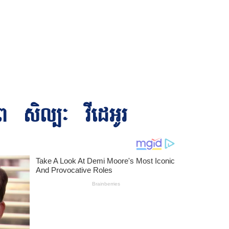
ព
សិល្បៈ
វីដេអូរ