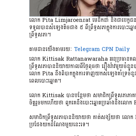
លោក Pita Limjaroenrat មេដឹកនាំ និងជាបេក្ខជនន
ទទួលបានសំឡេងតិចជាង ៥ ពីព្រឹទ្ធសភាក្នុងការបោះឆ្នោ
ព្រឹទ្ធសភា។
តាមដានយើងតាមរយៈ
Telegram CPN Daily
លោក Kittisak Rattanawaraha អនុប្រធានគណៈកម
ព្រឹទ្ធសភាបាននិយាយកាលពីថ្ងៃពុធថា រឿងរ៉ាវមួយចំនួន
លោក Pita នឹងពិបាកក្នុងការទាញយកសំឡេងគាំទ្រចំនួនប្រ
ពេលបោះឆ្នោត។
លោក Kittisak បានបន្ថែមថា សមាជិកព្រឹទ្ធសភាភាគច
ចិត្តរួចមកហើយថា ពួកគេនឹងបោះឆ្នោតប្រឆាំងនឹងលោក
សមាជិកព្រឹទ្ធសភាបាននិយាយថា គាត់សង្ស័យថា លោក 
ប្រជែងយកដំណែងមួយនេះទេ។