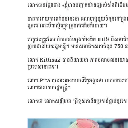
លោក​បាន​ថ្លែង​ថា​៖ «​ខ្ញុំ​បាន​បញ្ជាក់​យ៉ាង​ច្បាស់​តាំង​ពី​
មានការរាយការណ៍មុននេះថា គណបក្សមួយចំនួននៅក្នុងរដ្
ពួកគេ ទោះបីជាស្ថិតក្នុងក្រុមភាគតិចក៏ដោយ។
បេក្ខជនត្រូវតែចាប់យកសំឡេងយ៉ាងតិច ៣៧៦ ពីសមាជិកស
ក្លាយជានាយករដ្ឋមន្ត្រី។ មានសមាជិកសភាចំនួន 750 
លោក Kittisak បាននិយាយថា ភាពចលាចលនយោបាយមួយកម
ប្រទេសនោះទេ។
លោក Pita បានអះអាងកាលពីថ្ងៃអង្គារថា លោកមានការគាំទ្
លោកជានាយករដ្ឋមន្ត្រី។
លោក​ថា លោក​សង្ឃឹម​ថា ព្រឹទ្ធសភា​នឹង​ប្រកាន់​ខ្ជាប់​នូវ​គោល