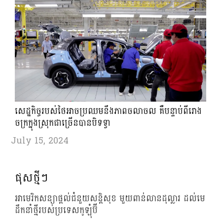
សេដ្ឋកិច្ច​របស់ថៃអាច​ប្រឈម​នឹង​ភាព​ចលាចល គឺបន្ទាប់ពីរោង
ចក្រក្នុងស្រុកជាច្រើនបានបិទទ្វា
July 15, 2024
ផុសថ្មីៗ
អាមេរិកសន្យាផ្តល់ជំនួយសន្តិសុខ មួយពាន់លានដុល្លារ ដល់មេ
ដឹកនាំថ្មីរបស់ប្រទេសកូឡុំប៊ី