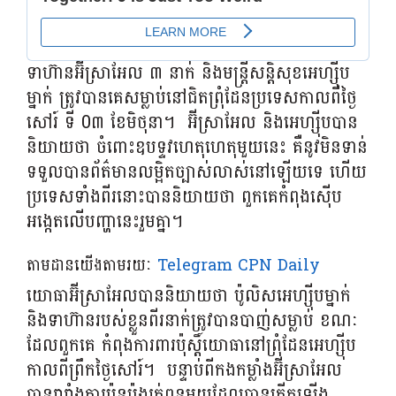
ទាហ៊ានអ៊ីស្រាអែល ៣ នាក់ និងមន្ត្រីសន្តិសុខអេហ្ស៊ីប
ម្នាក់ ត្រូវបានគេសម្លាប់នៅជិតព្រុំដែនប្រទេសកាលពីថ្ងៃ
សៅរ៍ ទី 0៣ ខែមិថុនា។ អ៊ីស្រាអែល និងអេហ្ស៊ីបបាន
និយាយថា ចំពោះឧបទ្ទវហេតុហេតុមួយនេះ គឺនូវមិនទាន់
ទទួលបានព័ត៌មានលម្អិតច្បាស់លាស់នៅឡើយទេ ហើយ
ប្រទេស​ទាំង​ពីរនោះ​បាន​និយាយ​ថា ​ពួកគេ​កំពុង​ស៊ើប
អង្កេត​លើ​បញ្ហា​នេះ​រួម​គ្នា។
តាមដានយើងតាមរយៈ
Telegram CPN Daily
យោធាអ៊ីស្រាអែលបាននិយាយថា ប៉ូលិសអេហ្ស៊ីបម្នាក់
និងទាហ៊ានរបស់ខ្លួនពីរនាក់ត្រូវបានបាញ់សម្លាប់ ខណៈ
ដែលពួកគេ កំពុងការពារប៉ុស្តិ៍យោធានៅព្រុំដែនអេហ្ស៊ីប
កាលពីព្រឹកថ្ងៃសៅរ៍។ បន្ទាប់ពីកងកម្លាំងអ៊ីស្រាអែល
បានរារាំងការប៉ុនប៉ងរត់ពន្ធមួយដែលបានកើតឡើង