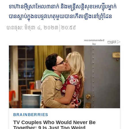
ទាហ៊ាន​អ៊ីស្រាអែល៣​នាក់ និង​មន្ត្រី​សន្តិសុខ​អេហ្ស៊ីប​ម្នាក់
បាន​ស្លាប់​ក្នុង​ឧបទ្ទវហេតុមួយបានកើតឡើងនៅព្រុំដែន
បានផុស:
មិថុនា ៤, ២០២៣
២០:៥៩