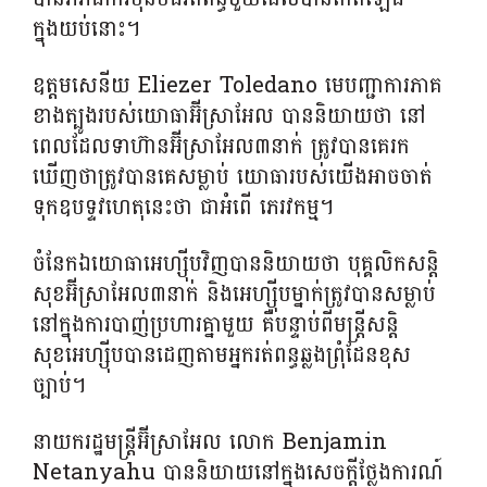
ក្នុងយប់នោះ។
ឧត្តមសេនីយ Eliezer Toledano មេបញ្ជាការភាគ
ខាងត្បូងរបស់យោធាអ៊ីស្រាអែល បាននិយាយថា នៅ
ពេលដែលទាហ៊ានអ៊ីស្រាអែល៣នាក់ ត្រូវបានគេរក
ឃើញថាត្រូវបានគេសម្លាប់ យោធារបស់យើងអាចចាត់
ទុកឧបទ្ទវហេតុនេះថា ជាអំពើ ភេរវកម្ម។
ចំនែកឯយោធាអេហ្ស៊ីបវិញបាននិយាយថា បុគ្គលិកសន្តិ
សុខអ៊ីស្រាអែល៣នាក់ និងអេហ្ស៊ីបម្នាក់ត្រូវបានសម្លាប់
នៅក្នុងការបាញ់ប្រហារគ្នាមួយ គឺបន្ទាប់ពីមន្ត្រីសន្តិ
សុខអេហ្ស៊ីបបានដេញតាមអ្នករត់ពន្ធឆ្លងព្រុំដែនខុស
ច្បាប់។
នាយករដ្ឋមន្ត្រីអ៊ីស្រាអែល លោក Benjamin
Netanyahu បាននិយាយនៅក្នុងសេចក្តីថ្លែងការណ៍