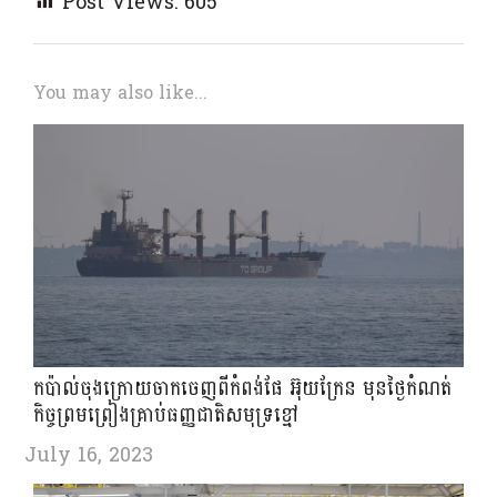
Post Views:
605
You may also like...
កប៉ាល់ចុងក្រោយចាកចេញពីកំពង់ផែ អ៊ុយក្រែន មុនថ្ងៃកំណត់
កិច្ចព្រមព្រៀងគ្រាប់ធញ្ញជាតិសមុទ្រខ្មៅ
July 16, 2023