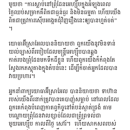
មួយថា “ការស្លាប់នៅព្រុំដែនអេហ្ស៊ីបក្នុងអំឡុងពេល
ថ្ងៃឈប់សម្រាកគឺពិតជាធ្ងន់ធ្ងរ និងមិនធម្មតា ហើយយើង
ពិតជាត្រូវការស៊ើបអង្កេតជុំវិញរឿងនេះឲ្យបានហ្មត់ចត់”
។
យោធាអ៊ីស្រាអែលបាននិយាយថា ពួកយើងនូវមិនទាន់
យល់ច្បាស់ពីរបៀបដែលមន្ត្រីអេហ្ស៊ីបបានឆ្លង
កាត់របងព្រុំដែនមកទឹកដីខ្លួន ហើយពួកយើងក៏កំពុងតែ
ស្វែងរកភស្តុតាងក្នុងតំបន់នេះ ដើម្បីកំចាត់អ្នកដែលបាន
វាយប្រហារ។
អ្នកនាំពាក្យយោធាអ៊ីស្រាអែល បាននិយាយថា ទាហ៊ាន
របស់យើងពីរនាក់ត្រូវបានគេបាញ់សម្លាប់ នៅពេលដែល
ពួកគេកំពុងបំពេញកាតព្វកិច្ចនៅតំបន់ស្ងាត់ជ្រងំ តាម
បណ្តោយព្រុំដែនវាលខ្សាច់ដែលជាព្រុំព្រទល់ជា
មួយអេហ្ស៊ីប កាលពីថ្ងៃ សៅរ៍។ ហើយសាកសព​របស់​