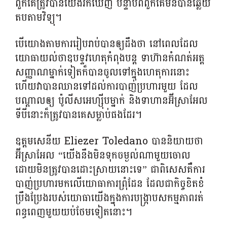
ពួក​គេ​ត្រូវ​បានយើង​រក​ឃើញ បន្ទាប់​ពី​ពួក​គេ​មិន​បាន​ឆ្លើយ​
តប​តាម​វិទ្យុ។
បើយោងតាមការរៀបរាប់បានឲ្យដឹងថា នៅពេលដែល
យោធាយល់ថាឧបទ្ទវហេតុកំពុងបន្ត ទាហ៊ានកំណត់អត្ត
សញ្ញាណម្នាក់ទៀតក៏បានចូលទៅក្នុងហេតុការនោះ
ហើយវាបានឈានទៅដល់ការបាញ់ប្រហារមួយ ដែល
បណ្តាលឲ្យ ប៉ូលីសអេហ្ស៊ីបម្នាក់ និងទាហានអ៊ីស្រាអែល
ទីបីនោះក៏ត្រូវបានគេសម្លាប់ផងដែរ។
ឧត្តមសេនីយ Eliezer Toledano បាននិយាយថា
អ៊ីស្រាអែល “យើងនឹងមិនទុកចម្ងល់ណាមួយចោល
ដោយមិនត្រូវបានដោះស្រាយនោះទេ” ជាពិសេសគឺការ
បាញ់ប្រហារមកលើយោធាការព្រុំដែន ដែលជាកិច្ចខិតខំ
ប្រឹងប្រែងរបស់យោធាយើងក្នុងការបង្រ្កាបសកម្មភាពរត់
ពន្ធពេញមួយយប់ថែមទៀតនោះ។