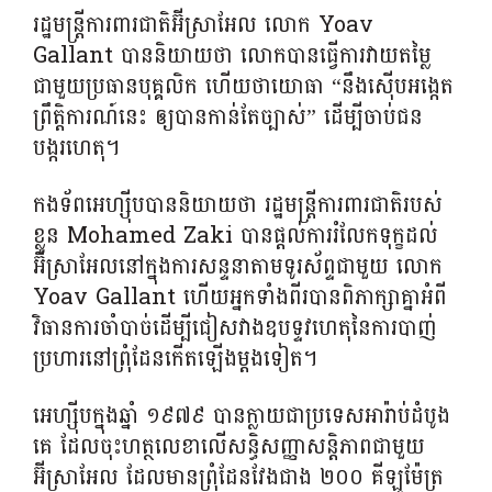
រដ្ឋមន្ត្រីការពារជាតិអ៊ីស្រាអែល លោក Yoav
Gallant បាននិយាយថា លោកបានធ្វើការវាយតម្លៃ
ជាមួយប្រធានបុគ្គលិក ហើយថាយោធា “នឹងស៊ើបអង្កេត
ព្រឹត្តិការណ៍នេះ ឲ្យបានកាន់តែច្បាស់” ដើម្បីចាប់ជន
បង្ករហេតុ។
កងទ័ពអេហ្ស៊ីបបាននិយាយថា រដ្ឋមន្ត្រីការពារជាតិរបស់
ខ្លួន Mohamed Zaki បានផ្តល់ការរំលែកទុក្ខដល់
អ៊ីស្រាអែលនៅក្នុងការសន្ទនាតាមទូរស័ព្ទជាមួយ លោក
Yoav Gallant ហើយអ្នកទាំងពីរបានពិភាក្សាគ្នាអំពី
វិធានការចាំបាច់ដើម្បីជៀសវាងឧបទ្ទវហេតុនៃការបាញ់
ប្រហារនៅព្រុំដែនកើតឡើងម្តងទៀត។
អេហ្ស៊ីបក្នុងឆ្នាំ ១៩៧៩ បានក្លាយជាប្រទេសអារ៉ាប់ដំបូង
គេ ដែលចុះហត្ថលេខាលើសន្ធិសញ្ញាសន្តិភាពជាមួយ
អ៊ីស្រាអែល ដែលមានព្រុំដែនវែងជាង ២០០ គីឡូម៉ែត្រ